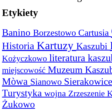
Etykiety
Banino
Cartusia
Borzestowo
Kartuzy
Historia
Kaszubi
literatura kasz
Kożyczkowo
Muzeum Kaszu
miejscowość
Mòwa
Sierakowic
Sianowo
Turystyka
wojna
Zrzeszenie 
Żukowo