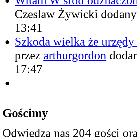
Witam W śród odznaczo
Czeslaw Żywicki
dodany
13:41
Szkoda wielka że urzęd
przez
arthurgordon
dodan
17:47
Gościmy
Odwiedza nas 204 gości or