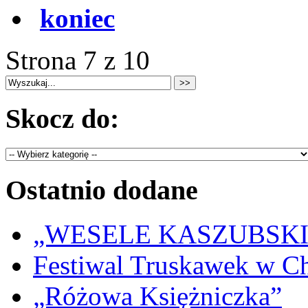
koniec
Strona 7 z 10
Skocz do:
Ostatnio dodane
„WESELE KASZUBSKIE” 
Festiwal Truskawek w C
„Różowa Księżniczka”