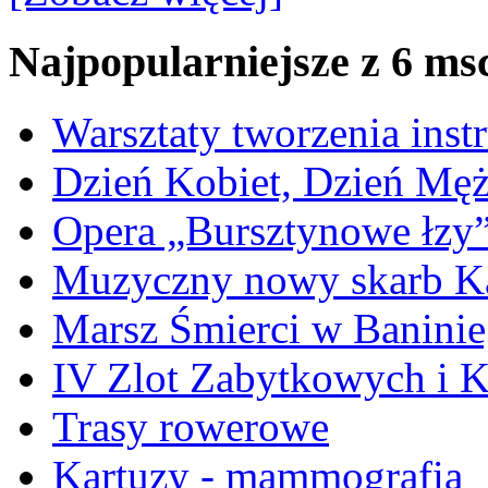
Najpopularniejsze z 6 ms
Warsztaty tworzenia ins
Dzień Kobiet, Dzień Mę
Opera „Bursztynowe łzy
Muzyczny nowy skarb Ka
Marsz Śmierci w Banini
IV Zlot Zabytkowych i 
Trasy rowerowe
Kartuzy - mammografia