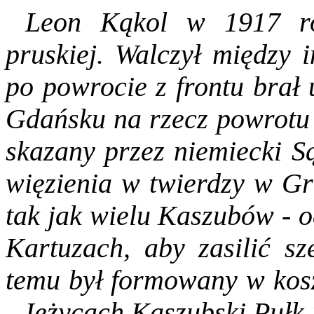
Leon Kąkol
w 1917 ro
pruskiej. Walczył między 
po powrocie z frontu brał 
Gdańsku na rzecz powrotu 
skazany przez niemiecki S
więzienia w twierdzy w Gr
tak jak wielu Kaszubów - o
Kartuzach, aby zasilić sz
temu był formowany w kos
- Jeżycach Kaszubski Pułk