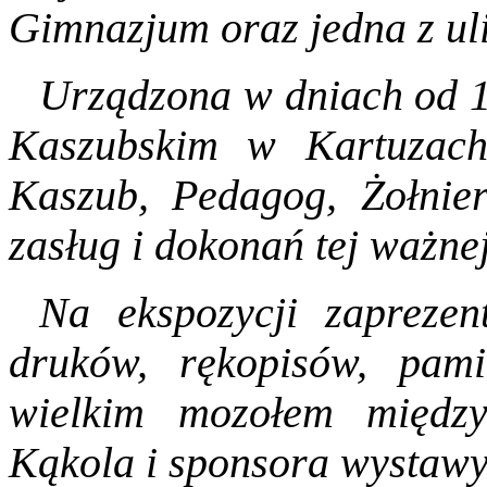
Gimnazjum oraz jedna z ul
Urządzona w dniach od 
Kaszubskim w Kartuzac
Kaszub, Pedagog, Żołnier
zasług i dokonań tej ważne
Na ekspozycji zaprezent
druków, rękopisów, pami
wielkim mozołem międz
Kąkola i sponsora wystawy