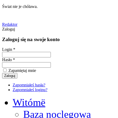
Świat nie je chólawa.
Redaktor
Zaloguj
Zaloguj się na swoje konto
Login *
Hasło *
Zapamiętaj mnie
Zapomniałeś hasła?
Zapomniałeś loginu?
Witómë
Baza noclegowa