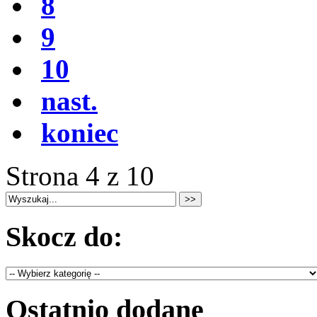
8
9
10
nast.
koniec
Strona 4 z 10
Skocz do:
Ostatnio dodane