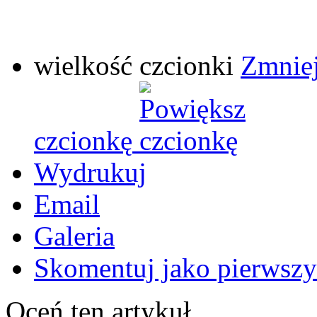
wielkość czcionki
Zmniej
czcionkę
Wydrukuj
Email
Galeria
Skomentuj jako pierwszy
Oceń ten artykuł