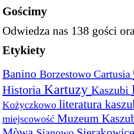
Gościmy
Odwiedza nas 138 gości or
Etykiety
Banino
Cartusia
Borzestowo
Kartuzy
Historia
Kaszubi
literatura kasz
Kożyczkowo
Muzeum Kaszu
miejscowość
Mòwa
Sierakowic
Sianowo