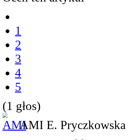
1
2
3
4
5
(1 głos)
AMI
E. Pryczkowska