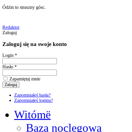
Ódżin to straszny gósc.
Redaktor
Zaloguj
Zaloguj się na swoje konto
Login *
Hasło *
Zapamiętaj mnie
Zapomniałeś hasła?
Zapomniałeś loginu?
Witómë
Baza noclegowa