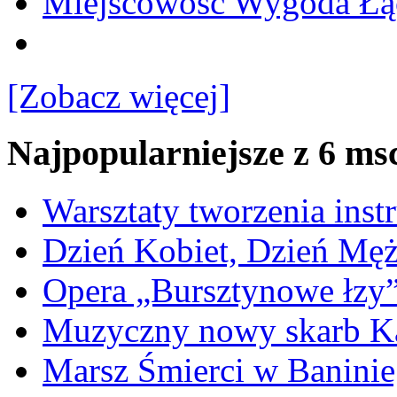
Miejscowość Wygoda Łą
[Zobacz więcej]
Najpopularniejsze z 6 ms
Warsztaty tworzenia ins
Dzień Kobiet, Dzień Mę
Opera „Bursztynowe łzy
Muzyczny nowy skarb Ka
Marsz Śmierci w Banini