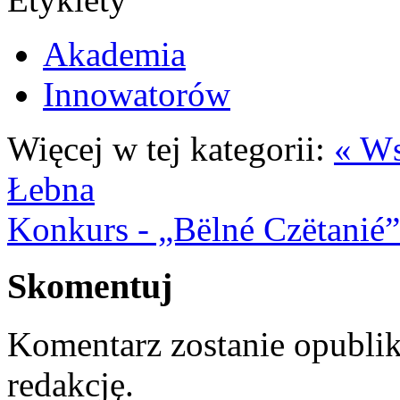
Akademia
Innowatorów
Więcej w tej kategorii:
« Ws
Łebna
Konkurs - „Bëlné Czëtanié”
Skomentuj
Komentarz zostanie opubli
redakcję.