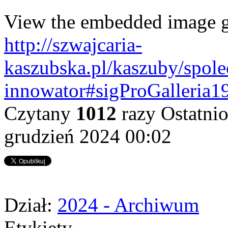
View the embedded image ga
http://szwajcaria-
kaszubska.pl/kaszuby/spol
innowator#sigProGalleria
Czytany
1012
razy
Ostatnio
grudzień 2024 00:02
Dział:
2024 - Archiwum
Etykiety