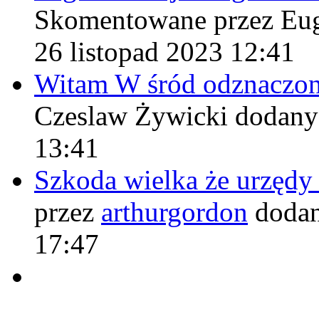
Skomentowane przez Eu
26 listopad 2023 12:41
Witam W śród odznaczo
Czeslaw Żywicki
dodany
13:41
Szkoda wielka że urzęd
przez
arthurgordon
dodan
17:47