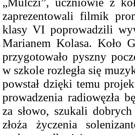
„Mùlczi”, uczniowie z kó
zaprezentowali filmik pro
klasy VI poprowadzili w
Marianem Kolasa. Koło G
przygotowało pyszny poczę
w szkole rozległa się muzy
powstał dzięki temu proje
prowadzenia radiowęzła bę
za słowo, szukali dobryc
złoża życzenia soleniza