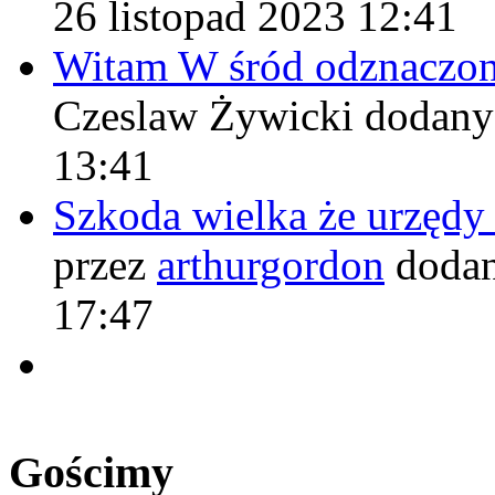
26 listopad 2023 12:41
Witam W śród odznaczo
Czeslaw Żywicki
dodany
13:41
Szkoda wielka że urzęd
przez
arthurgordon
dodan
17:47
Gościmy