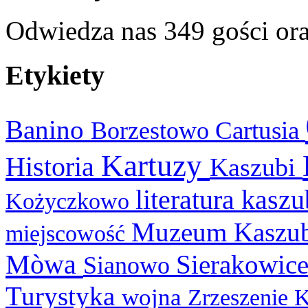
Odwiedza nas 349 gości or
Etykiety
Banino
Cartusia
Borzestowo
Kartuzy
Historia
Kaszubi
literatura kasz
Kożyczkowo
Muzeum Kaszu
miejscowość
Mòwa
Sierakowic
Sianowo
Turystyka
wojna
Zrzeszenie 