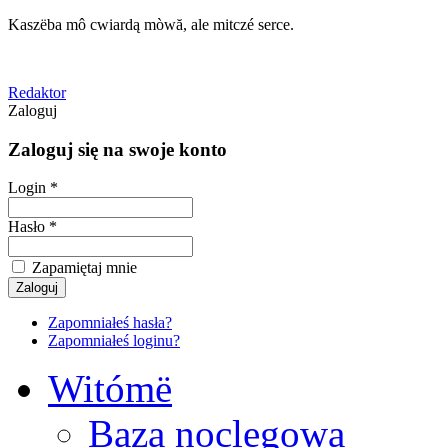
Kaszëba mô cwiardą mòwă, ale mitczé serce.
Redaktor
Zaloguj
Zaloguj się na swoje konto
Login *
Hasło *
Zapamiętaj mnie
Zapomniałeś hasła?
Zapomniałeś loginu?
Witómë
Baza noclegowa