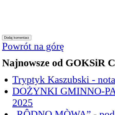
Powrót na górę
Najnowsze od GOKSiR C
Tryptyk Kaszubski - not
DOŻYNKI GMINNO-PA
2025
„RÔDNO MÒWA” - pod