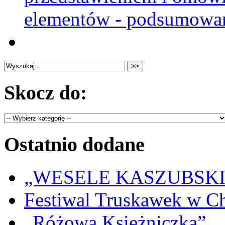
elementów - podsumowan
Skocz do:
Ostatnio dodane
„WESELE KASZUBSKIE” 
Festiwal Truskawek w C
„Różowa Księżniczka”