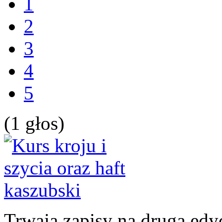
1
2
3
4
5
(1 głos)
Trwają zapisy na drugą edyc