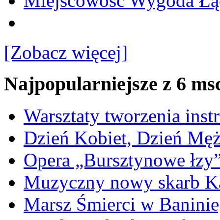
Miejscowość Wygoda Łą
[Zobacz więcej]
Najpopularniejsze z 6 ms
Warsztaty tworzenia ins
Dzień Kobiet, Dzień Mę
Opera „Bursztynowe łzy
Muzyczny nowy skarb Ka
Marsz Śmierci w Banini