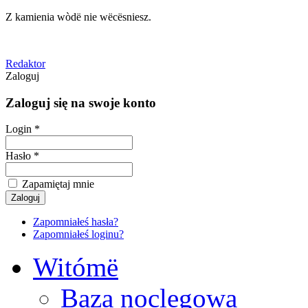
Z kamienia wòdë nie wëcësniesz.
Redaktor
Zaloguj
Zaloguj się na swoje konto
Login *
Hasło *
Zapamiętaj mnie
Zapomniałeś hasła?
Zapomniałeś loginu?
Witómë
Baza noclegowa