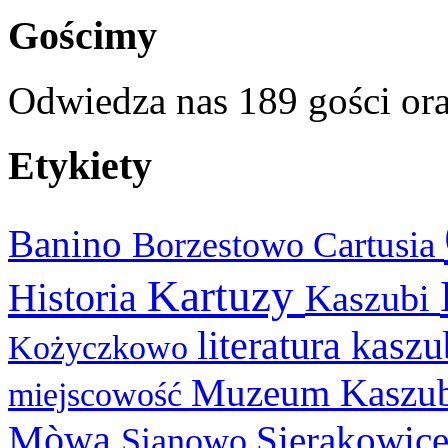
Gościmy
Odwiedza nas 189 gości or
Etykiety
Banino
Cartusia
Borzestowo
Kartuzy
Historia
Kaszubi
literatura kasz
Kożyczkowo
Muzeum Kaszu
miejscowość
Mòwa
Sierakowic
Sianowo