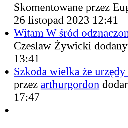
Skomentowane przez Eu
26 listopad 2023 12:41
Witam W śród odznaczo
Czeslaw Żywicki
dodany
13:41
Szkoda wielka że urzęd
przez
arthurgordon
dodan
17:47