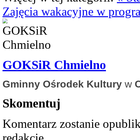
Zajęcia wakacyjne w progr
GOKSiR Chmielno
Gminny Ośrodek Kultury
w
Skomentuj
Komentarz zostanie opubli
redakcję.