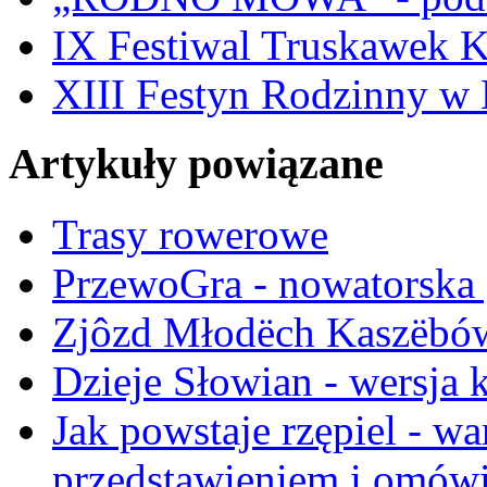
IX Festiwal Truskawek 
XIII Festyn Rodzinny w 
Artykuły powiązane
Trasy rowerowe
PrzewoGra - nowatorska 
Zjôzd Młodëch Kaszëbó
Dzieje Słowian - wersja 
Jak powstaje rzępiel - w
przedstawieniem i omów