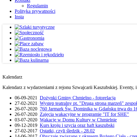
Kontakt
Regulamin
Polityka prywatności
Insta
Kalendarz
Kalendarz z wydarzeniami z rejonu Szwajcarii Kaszubskiej. Eventy, i
06-09-2021
Dożynki Gminy Chmielno - fotorelacja
27-02-2021
Występ teatralny pt. "Druga strona marzeń" zesp
26-07-2020
760 Jarmark Św. Dominika w Gdańsku trwa do 16
26-07-2020
Zajęcia wakacyjne w programie "IT for SHE"
03-07-2020
Wakacje w Domu Kultury w Chmielnie
09-12-2019
Kurs kroju i szycia oraz haft kaszubski
27-02-2017
Ostatki, czyli śledzik - 28.02
14-06-2017
Obyczaje związane z okresem Bożego Ciała - cze