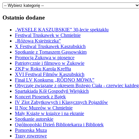
Ostatnio dodane
„WESELE KASZUBSKIE” 30-lecie spektaklu
Festiwal Truskawek w Chmielnie
„Różowa Księżniczka”
X Festiwal Truskawek Kaszubskich
Spotkanie z Tomaszem Gąssowskim
Promocja Żukowa w piosence
Patriotycznie i filmowo w Żukowie
ZKP w Roku Karola Kreffta
XVI Festiwal Filmów Kaszubskich
Finał LV Konkursu „RÔDNO MÒWA”
Obyczaje związane z okresem Bożego Ciała - czerwiec każdeg
Spartakiada Kół Gospodyń Wiejskich
Koncert Piosenek z Bajek
IV Zlot Zabytkowych i Klasycznych Pojazdów
II Noc Muzeów w Chmielnie
Mały Książe w książce i na ekranie
Spotkanie autorskie
Ogólnopolski Dzień Bibliotekarza i Bibliotek
Pomorska Muza
Trasy rowerowe