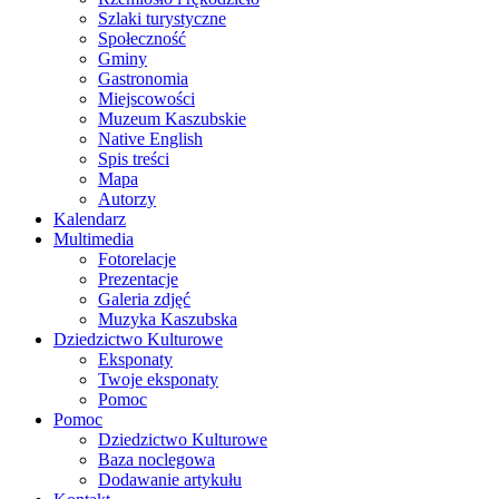
Szlaki turystyczne
Społeczność
Gminy
Gastronomia
Miejscowości
Muzeum Kaszubskie
Native English
Spis treści
Mapa
Autorzy
Kalendarz
Multimedia
Fotorelacje
Prezentacje
Galeria zdjęć
Muzyka Kaszubska
Dziedzictwo Kulturowe
Eksponaty
Twoje eksponaty
Pomoc
Pomoc
Dziedzictwo Kulturowe
Baza noclegowa
Dodawanie artykułu