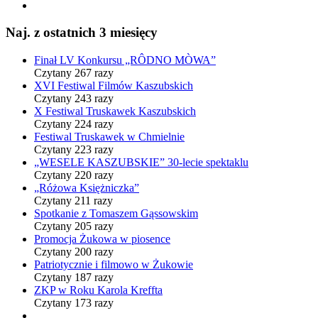
Naj. z ostatnich 3 miesięcy
Finał LV Konkursu „RÔDNO MÒWA”
Czytany 267 razy
XVI Festiwal Filmów Kaszubskich
Czytany 243 razy
X Festiwal Truskawek Kaszubskich
Czytany 224 razy
Festiwal Truskawek w Chmielnie
Czytany 223 razy
„WESELE KASZUBSKIE” 30-lecie spektaklu
Czytany 220 razy
„Różowa Księżniczka”
Czytany 211 razy
Spotkanie z Tomaszem Gąssowskim
Czytany 205 razy
Promocja Żukowa w piosence
Czytany 200 razy
Patriotycznie i filmowo w Żukowie
Czytany 187 razy
ZKP w Roku Karola Kreffta
Czytany 173 razy