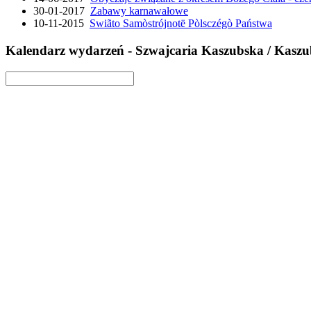
30-01-2017
Zabawy karnawałowe
10-11-2015
Swiãto Samòstrójnotë Pòlsczégò Państwa
Kalendarz wydarzeń - Szwajcaria Kaszubska / Kasz