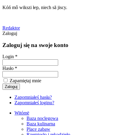
Kóń mô wikszi łep, niech sã jiscy.
Redaktor
Zaloguj
Zaloguj się na swoje konto
Login *
Hasło *
Zapamiętaj mnie
Zapomniałeś hasła?
Zapomniałeś loginu?
Witómë
Baza noclegowa
Baza kulinarna
Place zabaw
Rzemiosło i rękodzieło