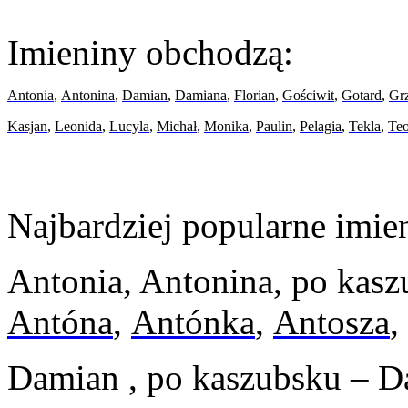
Imieniny obchodzą:
Antonia
,
Antonina
,
Damian
,
Damiana
,
Florian
,
Gościwit
,
Gotard
,
Gr
Kasjan
,
Leonida
,
Lucyla
,
Michał
,
Monika
,
Paulin
,
Pelagia
,
Tekla
,
Te
Najbardziej popularne imien
Antonia, Antonina, po kasz
Antóna
,
Antónka
,
Antosza
,
Damian , po kaszubsku – 