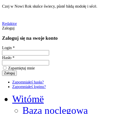
Czej w Nowi Rok słuńce świecy, pùsté bãdą stodołę i sécë.
Redaktor
Zaloguj
Zaloguj się na swoje konto
Login *
Hasło *
Zapamiętaj mnie
Zapomniałeś hasła?
Zapomniałeś loginu?
Witómë
Baza noclegowa