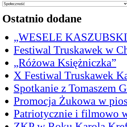
Ostatnio dodane
„WESELE KASZUBSKIE” 
Festiwal Truskawek w C
„Różowa Księżniczka”
X Festiwal Truskawek K
Spotkanie z Tomaszem 
Promocja Żukowa w pio
Patriotycznie i filmowo
ZKP w Roku Karola Kref