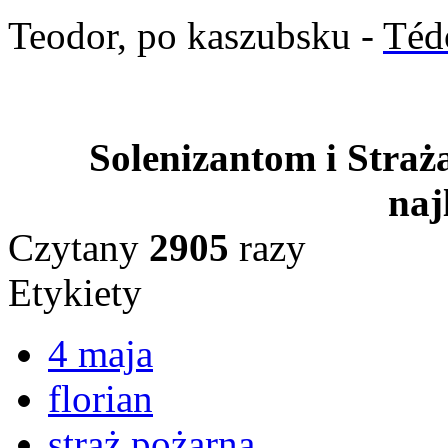
Teodor, po kaszubsku -
Téd
Solenizantom i Stra
naj
Czytany
2905
razy
Etykiety
4 maja
florian
straż pożarna