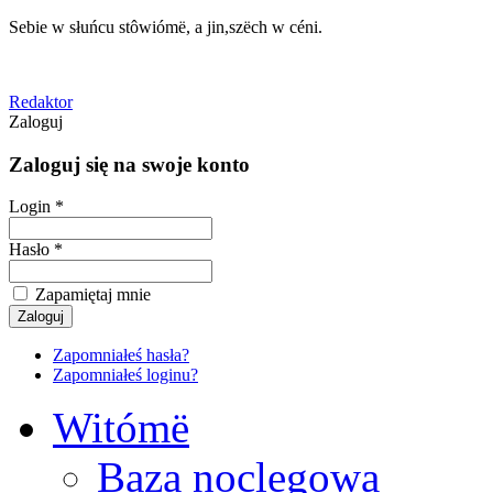
Sebie w słuńcu stôwiómë, a jin,szëch w céni.
Redaktor
Zaloguj
Zaloguj się na swoje konto
Login *
Hasło *
Zapamiętaj mnie
Zapomniałeś hasła?
Zapomniałeś loginu?
Witómë
Baza noclegowa