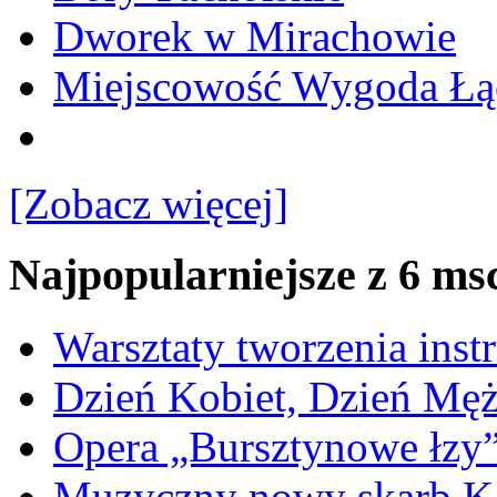
Dworek w Mirachowie
Miejscowość Wygoda Łą
[Zobacz więcej]
Najpopularniejsze z 6 ms
Warsztaty tworzenia ins
Dzień Kobiet, Dzień Mę
Opera „Bursztynowe łzy
Muzyczny nowy skarb Ka