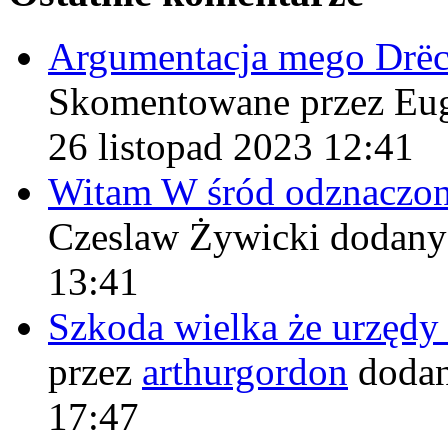
Argumentacja mego Drë
Skomentowane przez Eu
26 listopad 2023 12:41
Witam W śród odznaczo
Czeslaw Żywicki
dodany
13:41
Szkoda wielka że urzęd
przez
arthurgordon
dodan
17:47