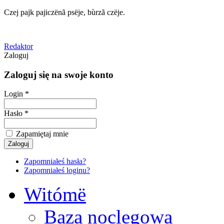
Czej pajk pajiczënã psëje, bùrzã czëje.
Redaktor
Zaloguj
Zaloguj się na swoje konto
Login *
Hasło *
Zapamiętaj mnie
Zapomniałeś hasła?
Zapomniałeś loginu?
Witómë
Baza noclegowa