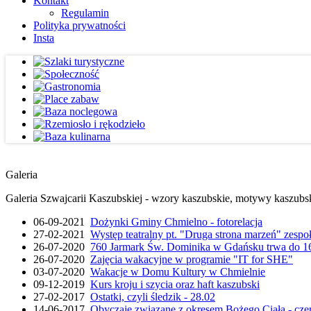
Kontakt
Regulamin
Polityka prywatności
Insta
Galeria
Galeria Szwajcarii Kaszubskiej - wzory kaszubskie, motywy kaszubskie
06-09-2021
Dożynki Gminy Chmielno - fotorelacja
27-02-2021
Występ teatralny pt. "Druga strona marzeń" zesp
26-07-2020
760 Jarmark Św. Dominika w Gdańsku trwa do 16
26-07-2020
Zajęcia wakacyjne w programie "IT for SHE"
03-07-2020
Wakacje w Domu Kultury w Chmielnie
09-12-2019
Kurs kroju i szycia oraz haft kaszubski
27-02-2017
Ostatki, czyli śledzik - 28.02
14-06-2017
Obyczaje związane z okresem Bożego Ciała - cze