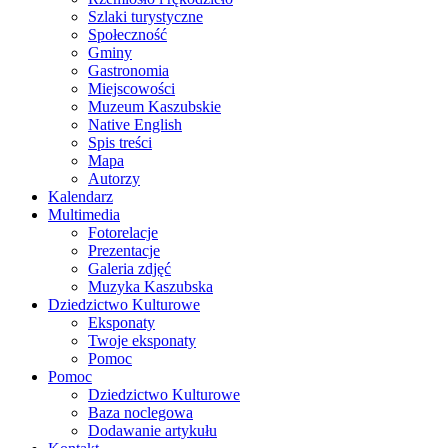
Szlaki turystyczne
Społeczność
Gminy
Gastronomia
Miejscowości
Muzeum Kaszubskie
Native English
Spis treści
Mapa
Autorzy
Kalendarz
Multimedia
Fotorelacje
Prezentacje
Galeria zdjęć
Muzyka Kaszubska
Dziedzictwo Kulturowe
Eksponaty
Twoje eksponaty
Pomoc
Pomoc
Dziedzictwo Kulturowe
Baza noclegowa
Dodawanie artykułu