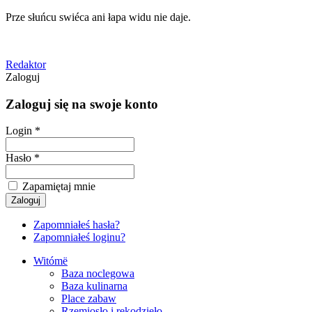
Prze słuńcu swiéca ani łapa widu nie daje.
Redaktor
Zaloguj
Zaloguj się na swoje konto
Login *
Hasło *
Zapamiętaj mnie
Zapomniałeś hasła?
Zapomniałeś loginu?
Witómë
Baza noclegowa
Baza kulinarna
Place zabaw
Rzemiosło i rękodzieło