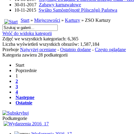
30-01-2017
Zabawy karnawałowe
10-11-2015
Swiãto Samòstrójnotë Pòlsczégò Państwa
Start
»
Miejscowości
»
Kartuzy
» ZSO Kartuzy
Wróć do widoku kategorii
Zdjęć we wszystkich kategoriach: 6,365
Liczba wyświetleń wszystkich obrazów: 1,587,184
Przeboje
Najwyżej oceniane
-
Ostatnio dodane
-
Często oglądane
Kategoria zawiera 28 podkategorii
Start
Poprzednie
1
2
3
4
Następne
Ostatnie
Podkategorie
Wydarzenia 2016_17