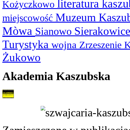
literatura kasz
Kożyczkowo
Muzeum Kaszu
miejscowość
Mòwa
Sierakowic
Sianowo
Turystyka
wojna
Zrzeszenie 
Żukowo
Akademia Kaszubska