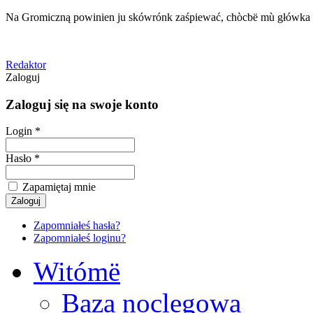
Na Gromiczną powinien ju skówrónk zaśpiewać, chòcbë mù główka 
Redaktor
Zaloguj
Zaloguj się na swoje konto
Login *
Hasło *
Zapamiętaj mnie
Zapomniałeś hasła?
Zapomniałeś loginu?
Witómë
Baza noclegowa