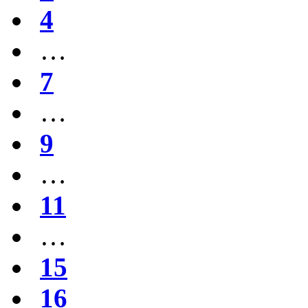
4
…
7
…
9
…
11
…
15
16