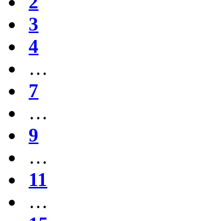
2
3
4
…
7
…
9
…
11
…