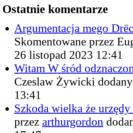
Ostatnie komentarze
Argumentacja mego Drë
Skomentowane przez Eu
26 listopad 2023 12:41
Witam W śród odznaczo
Czeslaw Żywicki
dodany
13:41
Szkoda wielka że urzęd
przez
arthurgordon
dodan