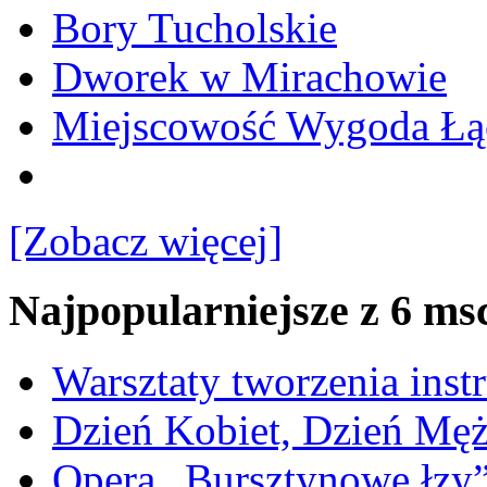
Bory Tucholskie
Dworek w Mirachowie
Miejscowość Wygoda Łą
[Zobacz więcej]
Najpopularniejsze z 6 ms
Warsztaty tworzenia ins
Dzień Kobiet, Dzień Mę
Opera „Bursztynowe łzy