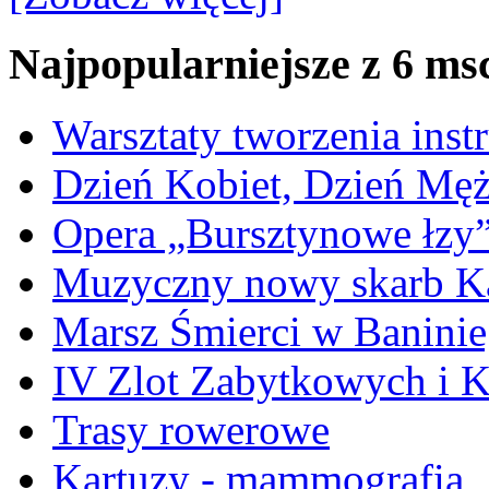
Najpopularniejsze z 6 ms
Warsztaty tworzenia ins
Dzień Kobiet, Dzień Mę
Opera „Bursztynowe łzy
Muzyczny nowy skarb Ka
Marsz Śmierci w Banini
IV Zlot Zabytkowych i 
Trasy rowerowe
Kartuzy - mammografia