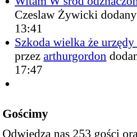
Witam W śród odznaczo
Czeslaw Żywicki
dodany
13:41
Szkoda wielka że urzęd
przez
arthurgordon
dodan
17:47
Gościmy
Odwiedza nas 253 gości or