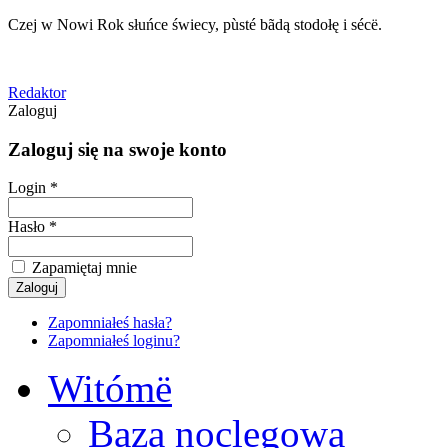
Czej w Nowi Rok słuńce świecy, pùsté bãdą stodołę i sécë.
Redaktor
Zaloguj
Zaloguj się na swoje konto
Login *
Hasło *
Zapamiętaj mnie
Zapomniałeś hasła?
Zapomniałeś loginu?
Witómë
Baza noclegowa