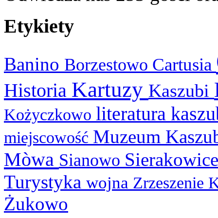
Etykiety
Banino
Cartusia
Borzestowo
Kartuzy
Historia
Kaszubi
literatura kasz
Kożyczkowo
Muzeum Kaszu
miejscowość
Mòwa
Sierakowic
Sianowo
Turystyka
wojna
Zrzeszenie 
Żukowo