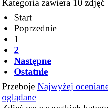
Kategoria zawiera 10 zdjęć
Start
Poprzednie
1
2
Następne
Ostatnie
Przeboje
Najwyżej ocenian
oglądane
Zdjęć we wszystkich katego