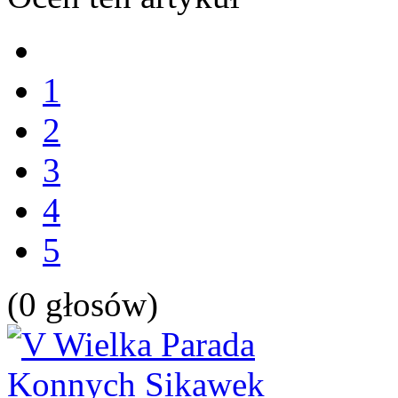
1
2
3
4
5
(0 głosów)