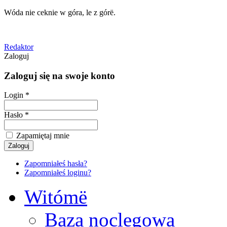
Wóda nie ceknie w góra, le z górë.
Redaktor
Zaloguj
Zaloguj się na swoje konto
Login *
Hasło *
Zapamiętaj mnie
Zapomniałeś hasła?
Zapomniałeś loginu?
Witómë
Baza noclegowa