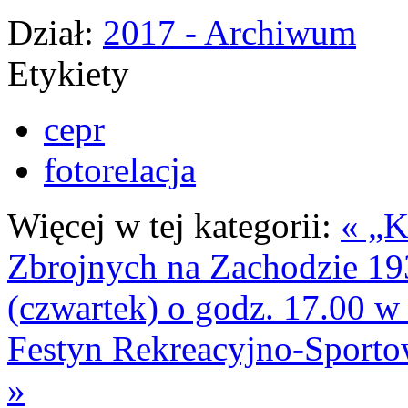
Dział:
2017 - Archiwum
Etykiety
cepr
fotorelacja
Więcej w tej kategorii:
« „K
Zbrojnych na Zachodzie 193
(czwartek) o godz. 17.00 
Festyn Rekreacyjno-Sporto
»