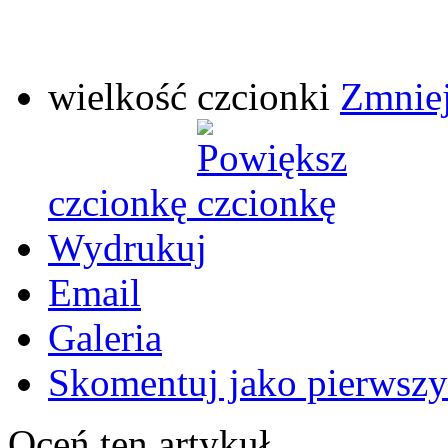
wielkość czcionki
Zmniej
czcionkę
Wydrukuj
Email
Galeria
Skomentuj jako pierwszy
Oceń ten artykuł