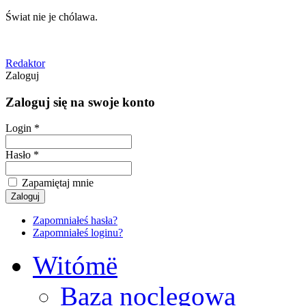
Świat nie je chólawa.
Redaktor
Zaloguj
Zaloguj się na swoje konto
Login *
Hasło *
Zapamiętaj mnie
Zapomniałeś hasła?
Zapomniałeś loginu?
Witómë
Baza noclegowa