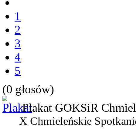
1
2
3
4
5
(0 głosów)
Plakat
GOKSiR Chmiel
X Chmieleńskie Spotkanie