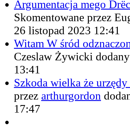
Argumentacja mego Drë
Skomentowane przez Eu
26 listopad 2023 12:41
Witam W śród odznaczo
Czeslaw Żywicki
dodany
13:41
Szkoda wielka że urzęd
przez
arthurgordon
dodan
17:47