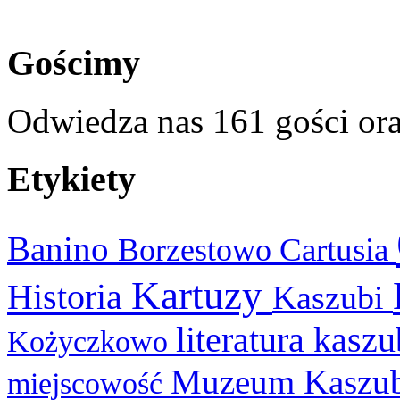
Gościmy
Odwiedza nas 161 gości or
Etykiety
Banino
Cartusia
Borzestowo
Kartuzy
Historia
Kaszubi
literatura kasz
Kożyczkowo
Muzeum Kaszu
miejscowość