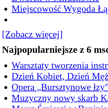
Miejscowość Wygoda Łą
[Zobacz więcej]
Najpopularniejsze z 6 ms
Warsztaty tworzenia ins
Dzień Kobiet, Dzień Mę
Opera „Bursztynowe łzy
Muzyczny nowy skarb Ka