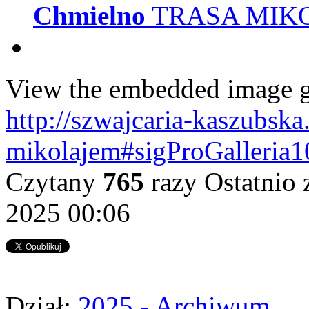
Chmielno
TRASA MIKOŁ
View the embedded image ga
http://szwajcaria-kaszubska
mikolajem#sigProGalleria
Czytany
765
razy
Ostatnio 
2025 00:06
Dział:
2025 - Archiwum