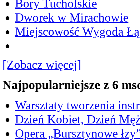
Bory Tucholskie
Dworek w Mirachowie
Miejscowość Wygoda Łą
[Zobacz więcej]
Najpopularniejsze z 6 ms
Warsztaty tworzenia ins
Dzień Kobiet, Dzień Mę
Opera „Bursztynowe łzy