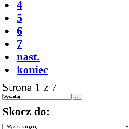
4
5
6
7
nast.
koniec
Strona 1 z 7
Skocz do: