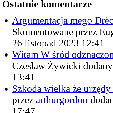
Ostatnie komentarze
Argumentacja mego Drë
Skomentowane przez Eu
26 listopad 2023 12:41
Witam W śród odznaczo
Czeslaw Żywicki
dodany
13:41
Szkoda wielka że urzęd
przez
arthurgordon
dodan
17:47