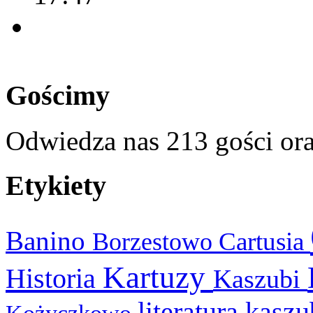
Gościmy
Odwiedza nas 213 gości or
Etykiety
Banino
Cartusia
Borzestowo
Kartuzy
Historia
Kaszubi
literatura kasz
Kożyczkowo