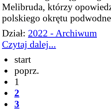
Melibruda, którzy opowiedz
polskiego okrętu podwodn
Dział:
2022 - Archiwum
Czytaj dalej...
start
poprz.
1
2
3