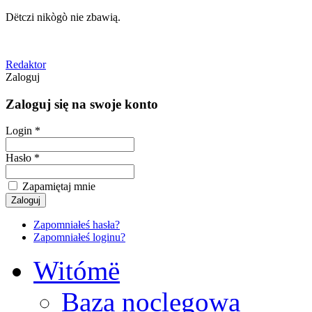
Dëtczi nikògò nie zbawią.
Redaktor
Zaloguj
Zaloguj się na swoje konto
Login *
Hasło *
Zapamiętaj mnie
Zapomniałeś hasła?
Zapomniałeś loginu?
Witómë
Baza noclegowa