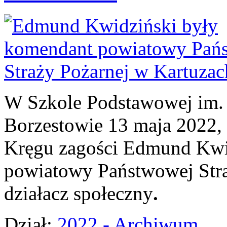
W Szkole Podstawowej
im. 
Borzestowie
13 maja 2022,
Kręgu zagości Edmund Kwi
powiatowy Państwowej Stra
działacz społeczny
.
Dział:
2022 - Archiwum