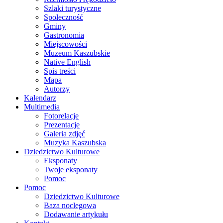
Szlaki turystyczne
Społeczność
Gminy
Gastronomia
Miejscowości
Muzeum Kaszubskie
Native English
Spis treści
Mapa
Autorzy
Kalendarz
Multimedia
Fotorelacje
Prezentacje
Galeria zdjęć
Muzyka Kaszubska
Dziedzictwo Kulturowe
Eksponaty
Twoje eksponaty
Pomoc
Pomoc
Dziedzictwo Kulturowe
Baza noclegowa
Dodawanie artykułu