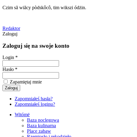
Czim sã wiãcy pòdskôcô, tim wikszi ódżin.
Redaktor
Zaloguj
Zaloguj się na swoje konto
Login *
Hasło *
Zapamiętaj mnie
Zapomniałeś hasła?
Zapomniałeś loginu?
Witómë
Baza noclegowa
Baza kulinarna
Place zabaw
Rzemiosło i rękodzieło