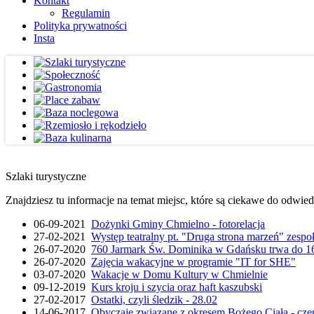
Kontakt
Regulamin
Polityka prywatności
Insta
Szlaki turystyczne
Znajdziesz tu informacje na temat miejsc, które są ciekawe do odwie
06-09-2021
Dożynki Gminy Chmielno - fotorelacja
27-02-2021
Występ teatralny pt. "Druga strona marzeń" zesp
26-07-2020
760 Jarmark Św. Dominika w Gdańsku trwa do 16
26-07-2020
Zajęcia wakacyjne w programie "IT for SHE"
03-07-2020
Wakacje w Domu Kultury w Chmielnie
09-12-2019
Kurs kroju i szycia oraz haft kaszubski
27-02-2017
Ostatki, czyli śledzik - 28.02
14-06-2017
Obyczaje związane z okresem Bożego Ciała - cze