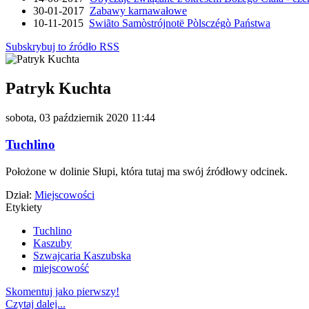
30-01-2017
Zabawy karnawałowe
10-11-2015
Swiãto Samòstrójnotë Pòlsczégò Państwa
Subskrybuj to źródło RSS
Patryk Kuchta
sobota, 03 październik 2020 11:44
Tuchlino
Położone w dolinie Słupi, która tutaj ma swój źródłowy odcinek.
Dział:
Miejscowości
Etykiety
Tuchlino
Kaszuby
Szwajcaria Kaszubska
miejscowość
Skomentuj jako pierwszy!
Czytaj dalej...