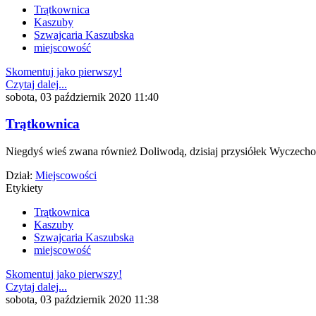
Trątkownica
Kaszuby
Szwajcaria Kaszubska
miejscowość
Skomentuj jako pierwszy!
Czytaj dalej...
sobota, 03 październik 2020 11:40
Trątkownica
Niegdyś wieś zwana również Doliwodą, dzisiaj przysiółek Wyczech
Dział:
Miejscowości
Etykiety
Trątkownica
Kaszuby
Szwajcaria Kaszubska
miejscowość
Skomentuj jako pierwszy!
Czytaj dalej...
sobota, 03 październik 2020 11:38