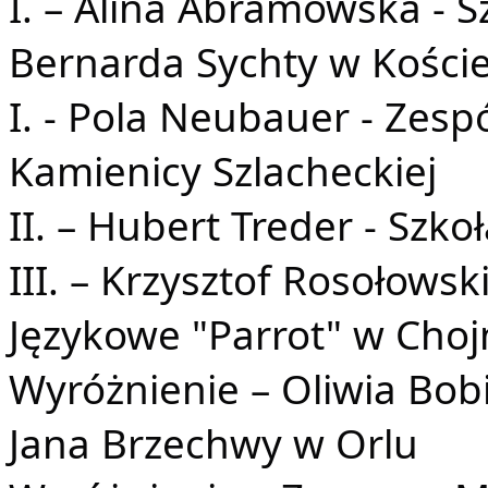
I. – Alina Abramowska - 
Bernarda Sychty w Koście
I. - Pola Neubauer - Zesp
Kamienicy Szlacheckiej
II. – Hubert Treder - Sz
III. – Krzysztof Rosołowsk
Językowe "Parrot" w Choj
Wyróżnienie – Oliwia Bob
Jana Brzechwy w Orlu