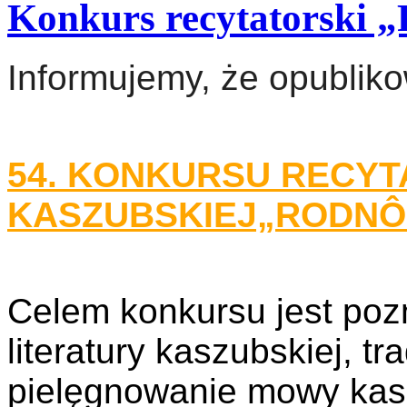
Konkurs recytatorsk
Informujemy, że opublik
54. KONKURSU RECYT
KASZUBSKIEJ„RODNÔ
Celem konkursu jest poz
literatury kaszubskiej, tra
pielęgnowanie mowy kasz