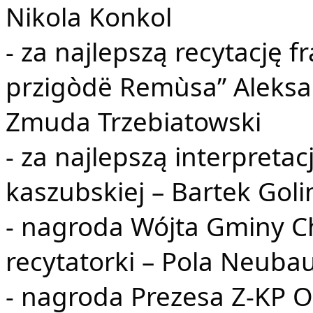
Nikola Konkol
- za najlepszą recytację f
przigòdë Remùsa” Aleksa
Zmuda Trzebiatowski
- za najlepszą interpretac
kaszubskiej – Bartek Goli
- nagroda Wójta Gminy C
recytatorki – Pola Neuba
- nagroda Prezesa Z-KP O