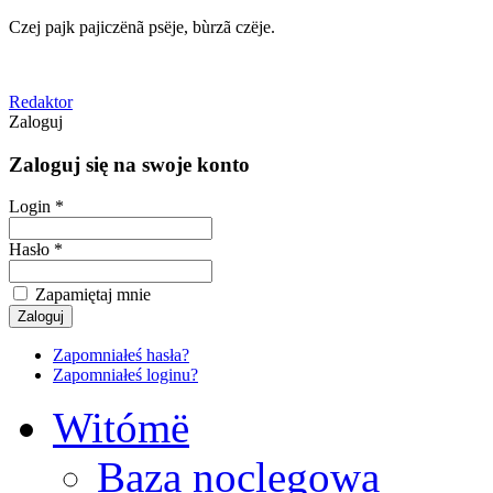
Czej pajk pajiczënã psëje, bùrzã czëje.
Redaktor
Zaloguj
Zaloguj się na swoje konto
Login *
Hasło *
Zapamiętaj mnie
Zapomniałeś hasła?
Zapomniałeś loginu?
Witómë
Baza noclegowa