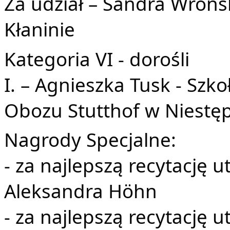
Za udział – Sandra Wrońs
Kłaninie
Kategoria VI - dorośli
I. – Agnieszka Tusk - Sz
Obozu Stutthof w Niestę
Nagrody Specjalne:
- za najlepszą recytację 
Aleksandra Höhn
- za najlepszą recytację u