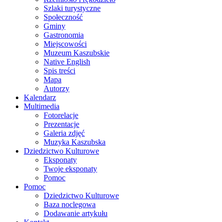
Szlaki turystyczne
Społeczność
Gminy
Gastronomia
Miejscowości
Muzeum Kaszubskie
Native English
Spis treści
Mapa
Autorzy
Kalendarz
Multimedia
Fotorelacje
Prezentacje
Galeria zdjęć
Muzyka Kaszubska
Dziedzictwo Kulturowe
Eksponaty
Twoje eksponaty
Pomoc
Pomoc
Dziedzictwo Kulturowe
Baza noclegowa
Dodawanie artykułu