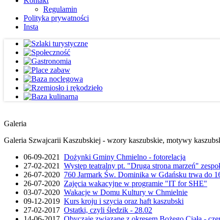
Kontakt
Regulamin
Polityka prywatności
Insta
Galeria
Galeria Szwajcarii Kaszubskiej - wzory kaszubskie, motywy kaszubskie
06-09-2021
Dożynki Gminy Chmielno - fotorelacja
27-02-2021
Występ teatralny pt. "Druga strona marzeń" zesp
26-07-2020
760 Jarmark Św. Dominika w Gdańsku trwa do 16
26-07-2020
Zajęcia wakacyjne w programie "IT for SHE"
03-07-2020
Wakacje w Domu Kultury w Chmielnie
09-12-2019
Kurs kroju i szycia oraz haft kaszubski
27-02-2017
Ostatki, czyli śledzik - 28.02
14-06-2017
Obyczaje związane z okresem Bożego Ciała - cze