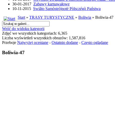
30-01-2017
Zabawy karnawałowe
10-11-2015
Swiãto Samòstrójnotë Pòlsczégò Państwa
Start
»
TRASY TURYSTYCZNE
»
Boliwia
» Boliwia-47
Wróć do widoku kategorii
Zdjęć we wszystkich kategoriach: 6,365
Liczba wyświetleń wszystkich obrazów: 1,587,816
Przeboje
Najwyżej oceniane
-
Ostatnio dodane
-
Często oglądane
Boliwia-47