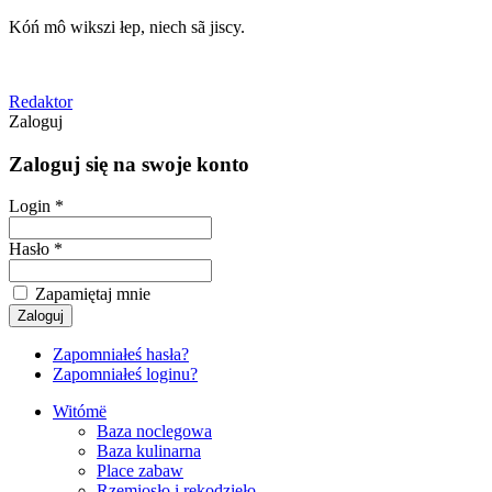
Kóń mô wikszi łep, niech sã jiscy.
Redaktor
Zaloguj
Zaloguj się na swoje konto
Login *
Hasło *
Zapamiętaj mnie
Zapomniałeś hasła?
Zapomniałeś loginu?
Witómë
Baza noclegowa
Baza kulinarna
Place zabaw
Rzemiosło i rękodzieło