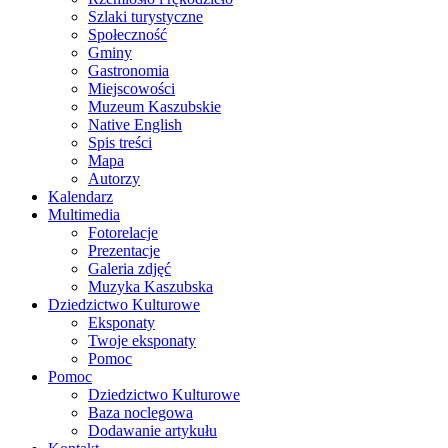
Szlaki turystyczne
Społeczność
Gminy
Gastronomia
Miejscowości
Muzeum Kaszubskie
Native English
Spis treści
Mapa
Autorzy
Kalendarz
Multimedia
Fotorelacje
Prezentacje
Galeria zdjęć
Muzyka Kaszubska
Dziedzictwo Kulturowe
Eksponaty
Twoje eksponaty
Pomoc
Pomoc
Dziedzictwo Kulturowe
Baza noclegowa
Dodawanie artykułu