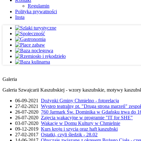
Kontakt
Regulamin
Polityka prywatności
Insta
Galeria
Galeria Szwajcarii Kaszubskiej - wzory kaszubskie, motywy kaszubskie
06-09-2021
Dożynki Gminy Chmielno - fotorelacja
27-02-2021
Występ teatralny pt. "Druga strona marzeń" zesp
26-07-2020
760 Jarmark Św. Dominika w Gdańsku trwa do 16
26-07-2020
Zajęcia wakacyjne w programie "IT for SHE"
03-07-2020
Wakacje w Domu Kultury w Chmielnie
09-12-2019
Kurs kroju i szycia oraz haft kaszubski
27-02-2017
Ostatki, czyli śledzik - 28.02
14-06-2017
Obyczaje związane z okresem Bożego Ciała - cze