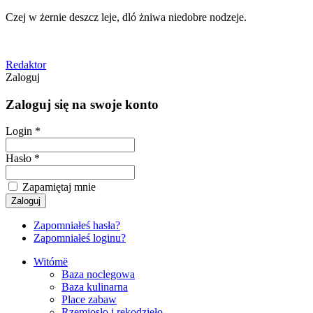
Czej w żernie deszcz leje, dló żniwa niedobre nodzeje.
Redaktor
Zaloguj
Zaloguj się na swoje konto
Login *
Hasło *
Zapamiętaj mnie
Zapomniałeś hasła?
Zapomniałeś loginu?
Witómë
Baza noclegowa
Baza kulinarna
Place zabaw
Rzemiosło i rękodzieło