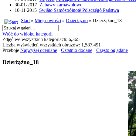
30-01-2017
Zabawy karnawałowe
10-11-2015
Swiãto Samòstrójnotë Pòlsczégò Państwa
Start
»
Miejscowości
»
Dzierżążno
» Dzierżążno_18
Wróć do widoku kategorii
Zdjęć we wszystkich kategoriach: 6,365
Liczba wyświetleń wszystkich obrazów: 1,587,491
Przeboje
Najwyżej oceniane
-
Ostatnio dodane
-
Często oglądane
Dzierżążno_18