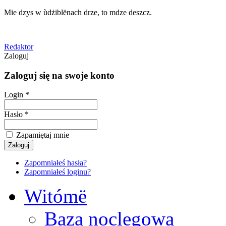
Mie dzys w ùdżiblënach drze, to mdze deszcz.
Redaktor
Zaloguj
Zaloguj się na swoje konto
Login *
Hasło *
Zapamiętaj mnie
Zapomniałeś hasła?
Zapomniałeś loginu?
Witómë
Baza noclegowa