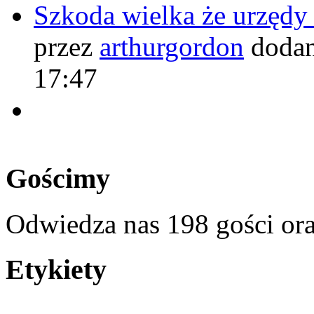
Szkoda wielka że urzęd
przez
arthurgordon
dodan
17:47
Gościmy
Odwiedza nas 198 gości or
Etykiety