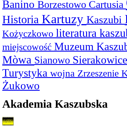
Banino
Cartusia
Borzestowo
Kartuzy
Historia
Kaszubi
literatura kasz
Kożyczkowo
Muzeum Kaszu
miejscowość
Mòwa
Sierakowic
Sianowo
Turystyka
wojna
Zrzeszenie 
Żukowo
Akademia Kaszubska