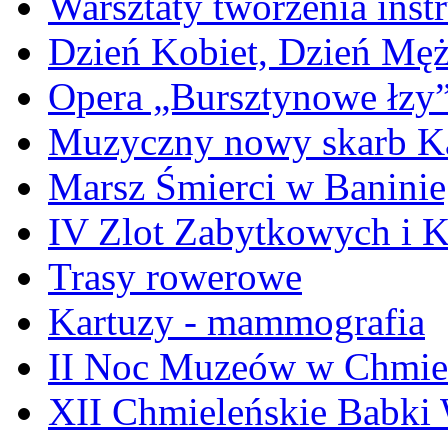
Warsztaty tworzenia ins
Dzień Kobiet, Dzień Mę
Opera „Bursztynowe łzy
Muzyczny nowy skarb Ka
Marsz Śmierci w Banini
IV Zlot Zabytkowych i 
Trasy rowerowe
Kartuzy - mammografia
II Noc Muzeów w Chmie
XII Chmieleńskie Babki