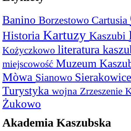
Banino
Cartusia
Borzestowo
Kartuzy
Historia
Kaszubi
literatura kasz
Kożyczkowo
Muzeum Kaszu
miejscowość
Mòwa
Sierakowic
Sianowo
Turystyka
wojna
Zrzeszenie 
Żukowo
Akademia Kaszubska