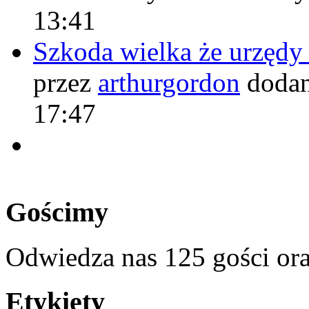
13:41
Szkoda wielka że urzęd
przez
arthurgordon
dodan
17:47
Gościmy
Odwiedza nas 125 gości or
Etykiety