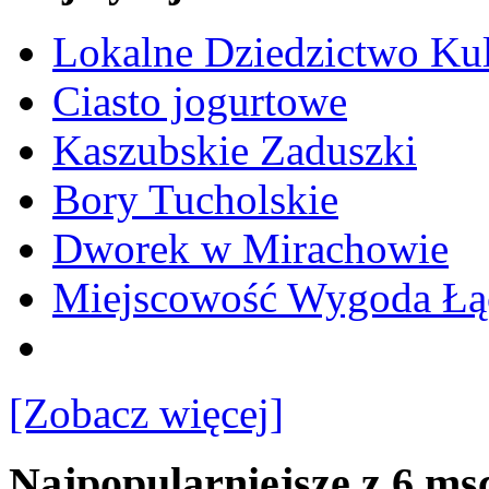
Lokalne Dziedzictwo Ku
Ciasto jogurtowe
Kaszubskie Zaduszki
Bory Tucholskie
Dworek w Mirachowie
Miejscowość Wygoda Łą
[Zobacz więcej]
Najpopularniejsze z 6 ms