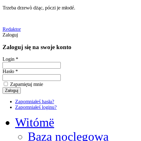
Trzeba drzewò dżąc, póczi je młodé.
Redaktor
Zaloguj
Zaloguj się na swoje konto
Login *
Hasło *
Zapamiętaj mnie
Zapomniałeś hasła?
Zapomniałeś loginu?
Witómë
Baza noclegowa