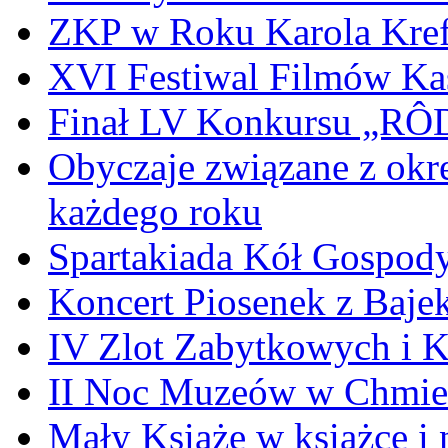
ZKP w Roku Karola Kref
XVI Festiwal Filmów Ka
Finał LV Konkursu „
Obyczaje związane z okr
każdego roku
Spartakiada Kół Gospod
Koncert Piosenek z Baje
IV Zlot Zabytkowych i 
II Noc Muzeów w Chmie
Mały Książe w książce i 