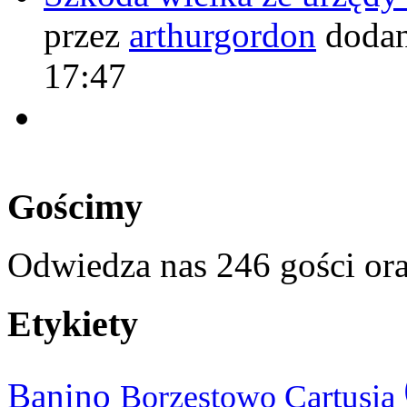
przez
arthurgordon
dodan
17:47
Gościmy
Odwiedza nas 246 gości or
Etykiety
Banino
Cartusia
Borzestowo