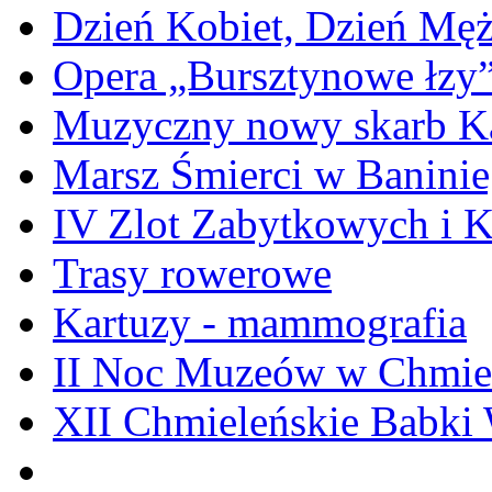
Dzień Kobiet, Dzień Mę
Opera „Bursztynowe łzy
Muzyczny nowy skarb Ka
Marsz Śmierci w Banini
IV Zlot Zabytkowych i 
Trasy rowerowe
Kartuzy - mammografia
II Noc Muzeów w Chmie
XII Chmieleńskie Babki