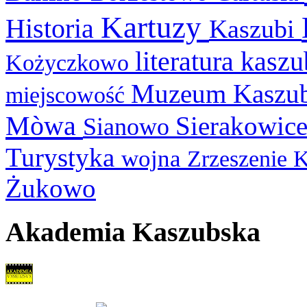
Kartuzy
Historia
Kaszubi
literatura kasz
Kożyczkowo
Muzeum Kaszu
miejscowość
Mòwa
Sierakowic
Sianowo
Turystyka
wojna
Zrzeszenie 
Żukowo
Akademia Kaszubska