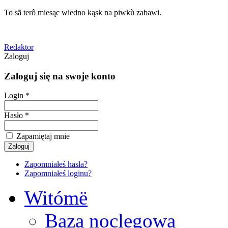
To sã terô miesąc wiedno kąsk na piwkù zabawi.
Redaktor
Zaloguj
Zaloguj się na swoje konto
Login *
Hasło *
Zapamiętaj mnie
Zapomniałeś hasła?
Zapomniałeś loginu?
Witómë
Baza noclegowa