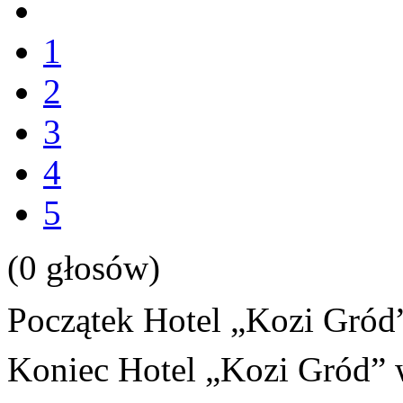
1
2
3
4
5
(0 głosów)
Początek Hotel „Kozi Gró
Koniec Hotel „Kozi Gród”