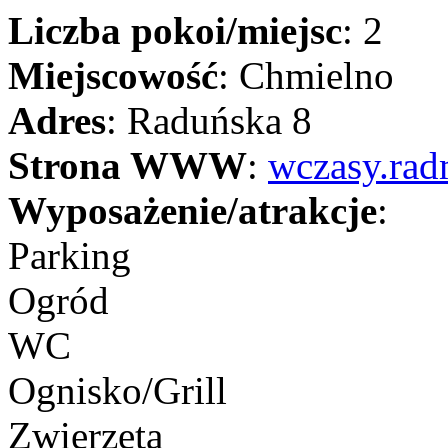
Liczba pokoi/miejsc
: 2
Miejscowość
: Chmielno
Adres
: Raduńska 8
Strona WWW
:
wczasy.rad
Wyposażenie/atrakcje
:
Parking
Ogród
WC
Ognisko/Grill
Zwierzęta