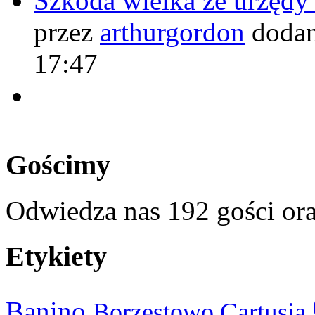
Szkoda wielka że urzęd
przez
arthurgordon
dodan
17:47
Gościmy
Odwiedza nas 192 gości or
Etykiety
Banino
Cartusia
Borzestowo