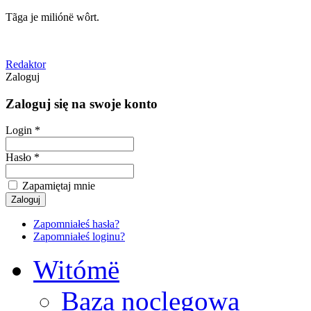
Tãga je miliónë wôrt.
Redaktor
Zaloguj
Zaloguj się na swoje konto
Login *
Hasło *
Zapamiętaj mnie
Zapomniałeś hasła?
Zapomniałeś loginu?
Witómë
Baza noclegowa