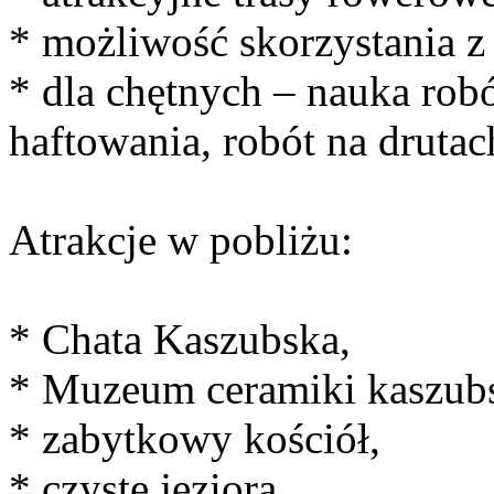
* możliwość skorzystania 
* dla chętnych – nauka rob
haftowania, robót na drutac
Atrakcje w pobliżu:
* Chata Kaszubska,
* Muzeum ceramiki kaszubs
* zabytkowy kościół,
* czyste jeziora,