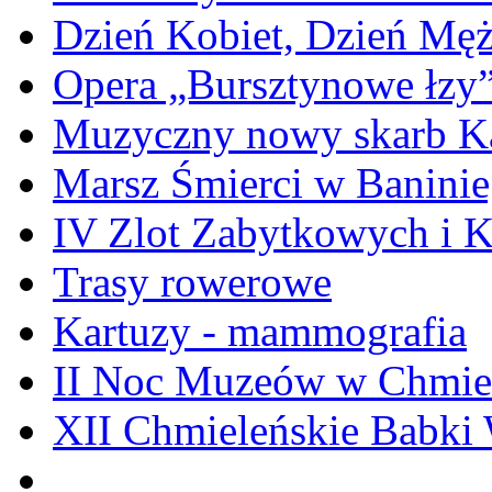
Dzień Kobiet, Dzień Mę
Opera „Bursztynowe łzy
Muzyczny nowy skarb Ka
Marsz Śmierci w Banini
IV Zlot Zabytkowych i 
Trasy rowerowe
Kartuzy - mammografia
II Noc Muzeów w Chmie
XII Chmieleńskie Babki