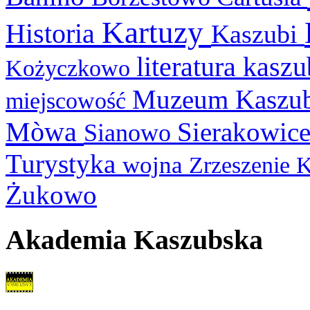
Kartuzy
Historia
Kaszubi
literatura kasz
Kożyczkowo
Muzeum Kaszu
miejscowość
Mòwa
Sierakowic
Sianowo
Turystyka
wojna
Zrzeszenie 
Żukowo
Akademia Kaszubska