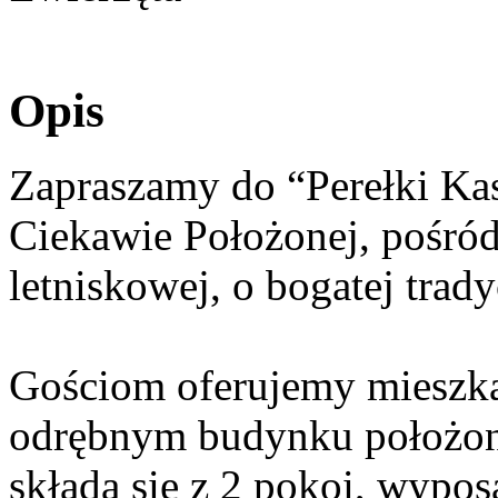
Opis
Zapraszamy do “Perełki Ka
Ciekawie Położonej, pośród 
letniskowej, o bogatej tradycj
Gościom oferujemy mieszka
odrębnym budynku położon
składa się z 2 pokoi, wypos