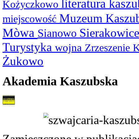
literatura kasz
Kożyczkowo
Muzeum Kaszu
miejscowość
Mòwa
Sierakowic
Sianowo
Turystyka
wojna
Zrzeszenie 
Żukowo
Akademia Kaszubska
Zamieszczone w publikacjach