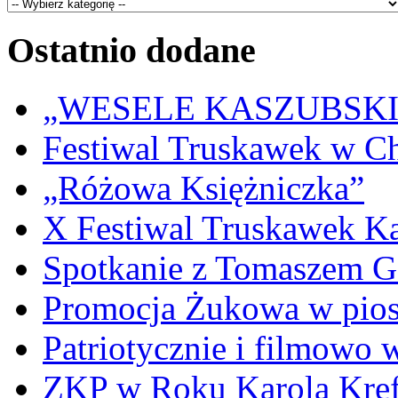
Ostatnio dodane
„WESELE KASZUBSKIE” 
Festiwal Truskawek w C
„Różowa Księżniczka”
X Festiwal Truskawek K
Spotkanie z Tomaszem 
Promocja Żukowa w pio
Patriotycznie i filmowo
ZKP w Roku Karola Kref