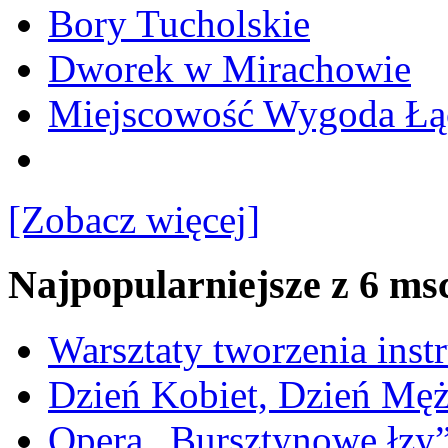
Bory Tucholskie
Dworek w Mirachowie
Miejscowość Wygoda Łą
[Zobacz więcej]
Najpopularniejsze z 6 ms
Warsztaty tworzenia ins
Dzień Kobiet, Dzień Mę
Opera „Bursztynowe łzy