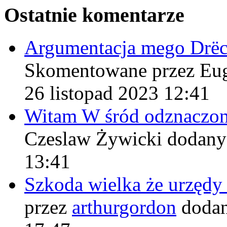
Ostatnie komentarze
Argumentacja mego Drë
Skomentowane przez Eu
26 listopad 2023 12:41
Witam W śród odznaczo
Czeslaw Żywicki
dodany
13:41
Szkoda wielka że urzęd
przez
arthurgordon
dodan