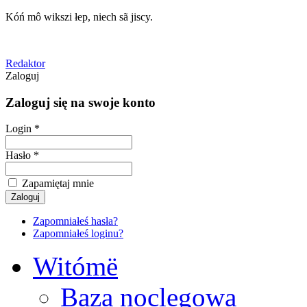
Kóń mô wikszi łep, niech sã jiscy.
Redaktor
Zaloguj
Zaloguj się na swoje konto
Login *
Hasło *
Zapamiętaj mnie
Zapomniałeś hasła?
Zapomniałeś loginu?
Witómë
Baza noclegowa