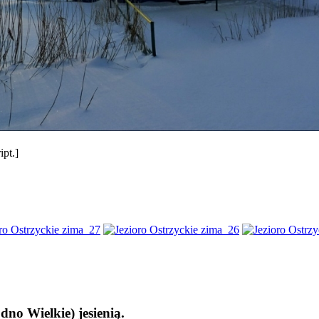
pt.]
no Wielkie) jesienią.