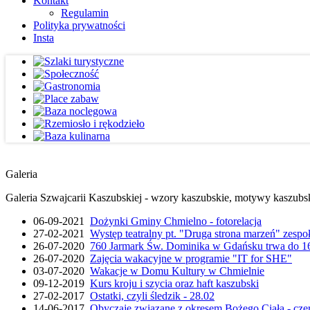
Kontakt
Regulamin
Polityka prywatności
Insta
Galeria
Galeria Szwajcarii Kaszubskiej - wzory kaszubskie, motywy kaszubskie
06-09-2021
Dożynki Gminy Chmielno - fotorelacja
27-02-2021
Występ teatralny pt. "Druga strona marzeń" zesp
26-07-2020
760 Jarmark Św. Dominika w Gdańsku trwa do 16
26-07-2020
Zajęcia wakacyjne w programie "IT for SHE"
03-07-2020
Wakacje w Domu Kultury w Chmielnie
09-12-2019
Kurs kroju i szycia oraz haft kaszubski
27-02-2017
Ostatki, czyli śledzik - 28.02
14-06-2017
Obyczaje związane z okresem Bożego Ciała - cze