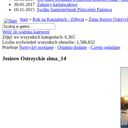
30-01-2017
Zabawy karnawałowe
10-11-2015
Swiãto Samòstrójnotë Pòlsczégò Państwa
Start
»
Rok na Kaszubach - Zdjęcia
»
Zima Jezioro Ostrzyc
Wróć do widoku kategorii
Zdjęć we wszystkich kategoriach: 6,365
Liczba wyświetleń wszystkich obrazów: 1,586,832
Przeboje
Najwyżej oceniane
-
Ostatnio dodane
-
Często oglądane
Jezioro Ostrzyckie zima_14