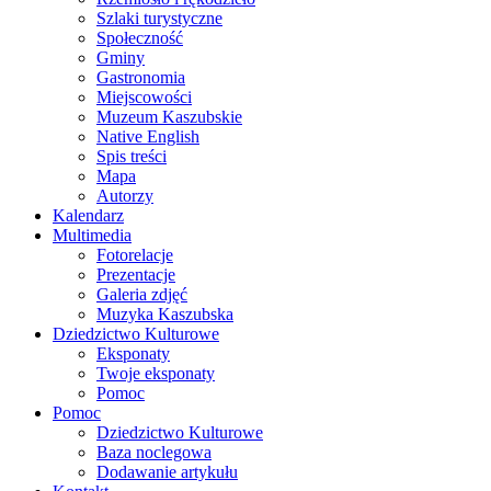
Szlaki turystyczne
Społeczność
Gminy
Gastronomia
Miejscowości
Muzeum Kaszubskie
Native English
Spis treści
Mapa
Autorzy
Kalendarz
Multimedia
Fotorelacje
Prezentacje
Galeria zdjęć
Muzyka Kaszubska
Dziedzictwo Kulturowe
Eksponaty
Twoje eksponaty
Pomoc
Pomoc
Dziedzictwo Kulturowe
Baza noclegowa
Dodawanie artykułu