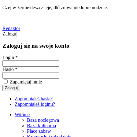
Czej w żernie deszcz leje, dló żniwa niedobre nodzeje.
Redaktor
Zaloguj
Zaloguj się na swoje konto
Login *
Hasło *
Zapamiętaj mnie
Zapomniałeś hasła?
Zapomniałeś loginu?
Witómë
Baza noclegowa
Baza kulinarna
Place zabaw
Rzemiosło i rękodzieło