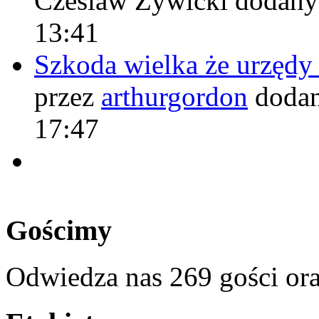
Czeslaw Żywicki
dodany
13:41
Szkoda wielka że urzęd
przez
arthurgordon
dodan
17:47
Gościmy
Odwiedza nas 269 gości or