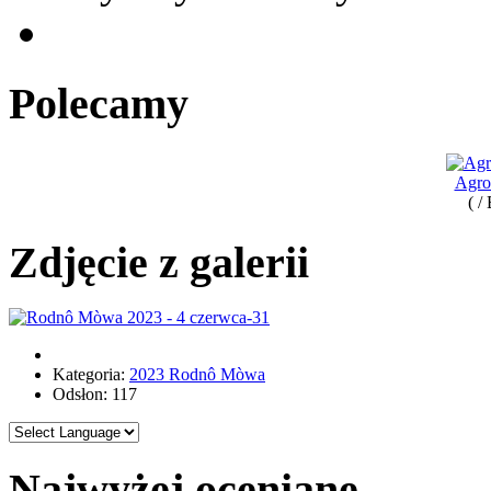
Polecamy
Agro
( /
Zdjęcie z galerii
Kategoria:
2023 Rodnô Mòwa
Odsłon: 117
Najwyżej oceniane