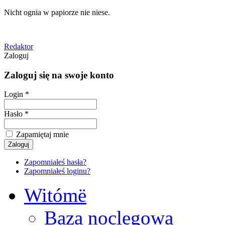
Nicht ognia w papiorze nie niese.
Redaktor
Zaloguj
Zaloguj się na swoje konto
Login *
Hasło *
Zapamiętaj mnie
Zapomniałeś hasła?
Zapomniałeś loginu?
Witómë
Baza noclegowa