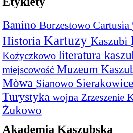
Etykiety
Banino
Cartusia
Borzestowo
Kartuzy
Historia
Kaszubi
literatura kasz
Kożyczkowo
Muzeum Kaszu
miejscowość
Mòwa
Sierakowic
Sianowo
Turystyka
wojna
Zrzeszenie 
Żukowo
Akademia Kaszubska