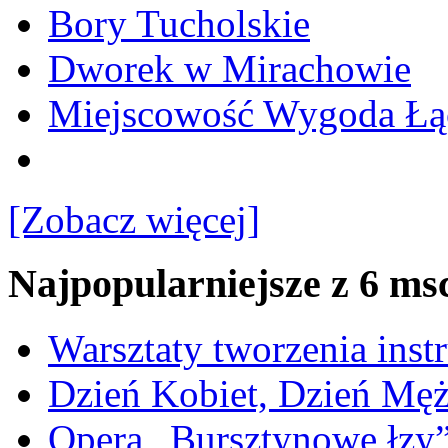
Bory Tucholskie
Dworek w Mirachowie
Miejscowość Wygoda Łą
[Zobacz więcej]
Najpopularniejsze z 6 ms
Warsztaty tworzenia ins
Dzień Kobiet, Dzień Mę
Opera „Bursztynowe łzy