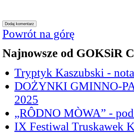
Powrót na górę
Najnowsze od GOKSiR C
Tryptyk Kaszubski - not
DOŻYNKI GMINNO-PA
2025
„RÔDNO MÒWA” - pod
IX Festiwal Truskawek 