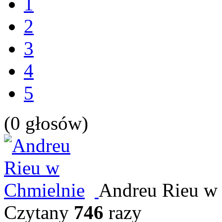
1
2
3
4
5
(0 głosów)
Andreu Rieu w
Czytany
746
razy