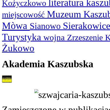
literatura kasz
Kożyczkowo
Muzeum Kaszu
miejscowość
Mòwa
Sierakowic
Sianowo
Turystyka
wojna
Zrzeszenie 
Żukowo
Akademia Kaszubska
Zamieszczone w publikacjach