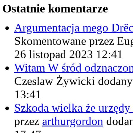
Ostatnie komentarze
Argumentacja mego Drë
Skomentowane przez Eu
26 listopad 2023 12:41
Witam W śród odznaczo
Czeslaw Żywicki
dodany
13:41
Szkoda wielka że urzęd
przez
arthurgordon
dodan