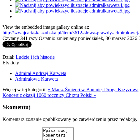
View the embedded image gallery online at:
http://szwajcaria-kaszubska.pl/item/3612-slowa-prawdy-admiralowe
Czytany
341
razy
Ostatnio zmieniany poniedziałek, 30 marzec 2026 
Dział:
Ludzie i ich historie
Etykiety
Admirał Andrzej Karweta
Admirałowa Karweta
Więcej w tej kategorii:
« Marsz Śmierci w Baninie; Droga Krzyżowa
Koncert z okazji 1060 rocznicy Chrztu Polski »
Skomentuj
Komentarz zostanie opublikowany po zatwierdzeniu przez redakcję.