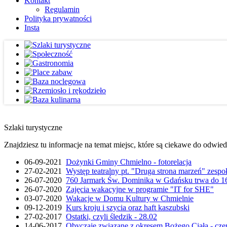
Kontakt
Regulamin
Polityka prywatności
Insta
Szlaki turystyczne
Znajdziesz tu informacje na temat miejsc, które są ciekawe do odwie
06-09-2021
Dożynki Gminy Chmielno - fotorelacja
27-02-2021
Występ teatralny pt. "Druga strona marzeń" zesp
26-07-2020
760 Jarmark Św. Dominika w Gdańsku trwa do 16
26-07-2020
Zajęcia wakacyjne w programie "IT for SHE"
03-07-2020
Wakacje w Domu Kultury w Chmielnie
09-12-2019
Kurs kroju i szycia oraz haft kaszubski
27-02-2017
Ostatki, czyli śledzik - 28.02
14-06-2017
Obyczaje związane z okresem Bożego Ciała - cze