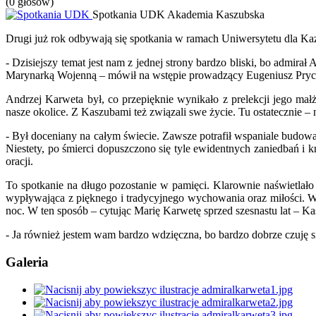
(0 głosów)
Spotkania UDK
Akademia Kaszubska
Drugi już rok odbywają się spotkania w ramach Uniwersytetu dla Ka
- Dzisiejszy temat jest nam z jednej strony bardzo bliski, bo admira
Marynarką Wojenną – mówił na wstępie prowadzący Eugeniusz Pry
Andrzej Karweta był, co przepięknie wynikało z prelekcji jego mał
nasze okolice. Z Kaszubami też związali swe życie. Tu ostatecznie – 
- Był doceniany na całym świecie. Zawsze potrafił wspaniale budować
Niestety, po śmierci dopuszczono się tyle ewidentnych zaniedbań i k
oracji.
To spotkanie na długo pozostanie w pamięci. Klarownie naświetlało
wypływająca z pięknego i tradycyjnego wychowania oraz miłości. W o
noc. W ten sposób – cytując Marię Karwetę sprzed szesnastu lat – Kasz
- Ja również jestem wam bardzo wdzięczna, bo bardzo dobrze czuję si
Galeria