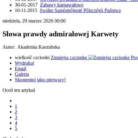
30-01-2017
Zabawy karnawałowe
10-11-2015
Swiãto Samòstrójnotë Pòlsczégò Państwa
niedziela, 29 marzec 2026 00:00
Słowa prawdy admirałowej Karwety
Autor: Akademia Kaszubska
wielkość czcionki
Zmniejsz czcionkę
Pow
Wydrukuj
Email
Galeria
Skomentuj jako pierwszy!
Oceń ten artykuł
1
2
3
4
5