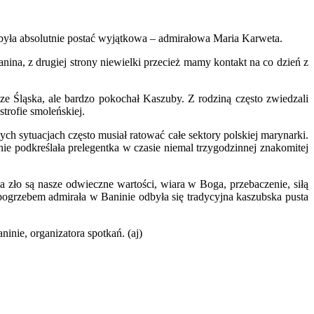
była absolutnie postać wyjątkowa – admirałowa Maria Karweta.
anina, z drugiej strony niewielki przecież mamy kontakt na co dzień z
ze Śląska, ale bardzo pokochał Kaszuby. Z rodziną często zwiedzali
trofie smoleńskiej.
ch sytuacjach często musiał ratować całe sektory polskiej marynarki.
nie podkreślała prelegentka w czasie niemal trzygodzinnej znakomitej
 zło są nasze odwieczne wartości, wiara w Boga, przebaczenie, siłą
 pogrzebem admirała w Baninie odbyła się tradycyjna kaszubska pusta
inie, organizatora spotkań. (aj)