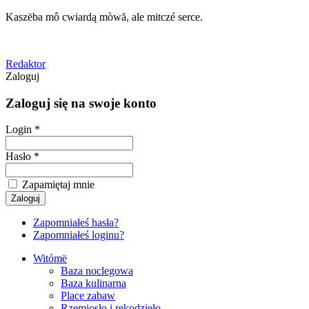
Kaszëba mô cwiardą mòwă, ale mitczé serce.
Redaktor
Zaloguj
Zaloguj się na swoje konto
Login *
Hasło *
Zapamiętaj mnie
Zapomniałeś hasła?
Zapomniałeś loginu?
Witómë
Baza noclegowa
Baza kulinarna
Place zabaw
Rzemiosło i rękodzieło