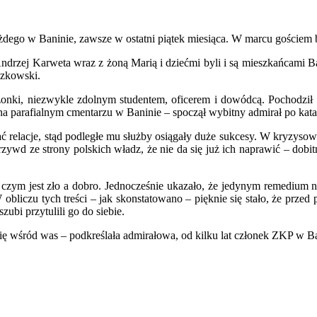
żdego w Baninie, zawsze w ostatni piątek miesiąca. W marcu gościem 
ł Andrzej Karweta wraz z żoną Marią i dziećmi byli i są mieszkańcami B
czkowski.
żonki, niezwykle zdolnym studentem, oficerem i dowódcą. Pochodził 
na parafialnym cmentarzu w Baninie – spoczął wybitny admirał po katas
 relacje, stąd podległe mu służby osiągały duże sukcesy. W kryzysowy
rzywd ze strony polskich władz, że nie da się już ich naprawić – dobit
 czym jest zło a dobro. Jednocześnie ukazało, że jedynym remedium na
bliczu tych treści – jak skonstatowano – pięknie się stało, że przed
ubi przytulili go do siebie.
ę wśród was – podkreślała admirałowa, od kilku lat członek ZKP w Ban