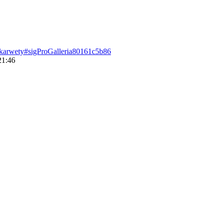
j-karwety#sigProGalleria80161c5b86
21:46