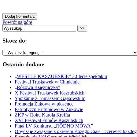
Powrót na górę
Skocz do:
Ostatnio dodane
„WESELE KASZUBSKIE” 30-lecie spektaklu
Festiwal Truskawek w Chmielnie
„Różowa Księżniczka”
X Festiwal Truskawek Kaszubskich
Spotkanie z Tomaszem Gąssowskim
Promocja Żukowa w piosence
Patriotycznie i filmowo w Żukowie
ZKP w Roku Karola Kreffta
XVI Festiwal Filmów Kaszubskich
Finał LV Konkursu „RÔDNO MÒWA”
Obyczaje związane z okresem Bożego Ciała - czerwiec każdeg
Spartakiada Kół Gospodyń Wiejskich