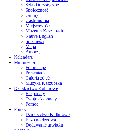
Szlaki turystyczne
Społeczność
Gminy
Gastronomia
Miejscowości
Muzeum Kaszubskie
Native English
Spis treści
Mapa
Autorzy
Kalendarz
Multimedia
Fotorelacje
Prezentacje
Galeria zdjęć
Muzyka Kaszubska
Dziedzictwo Kulturowe
Eksponaty
Twoje eksponaty
Pomoc
Pomoc
Dziedzictwo Kulturowe
Baza noclegowa
Dodawanie artykułu