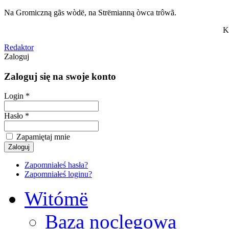
Na Gromiczną gãs wòdë, na Strëmianną òwca trôwã.
K
Redaktor
Zaloguj
Zaloguj się na swoje konto
Login *
Hasło *
Zapamiętaj mnie
Zapomniałeś hasła?
Zapomniałeś loginu?
Witómë
Baza noclegowa