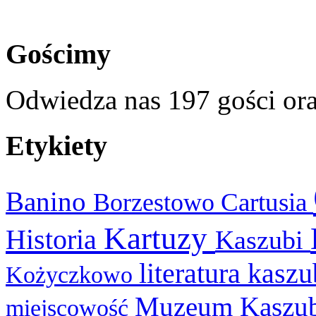
Gościmy
Odwiedza nas 197 gości or
Etykiety
Banino
Cartusia
Borzestowo
Kartuzy
Historia
Kaszubi
literatura kasz
Kożyczkowo
Muzeum Kaszu
miejscowość