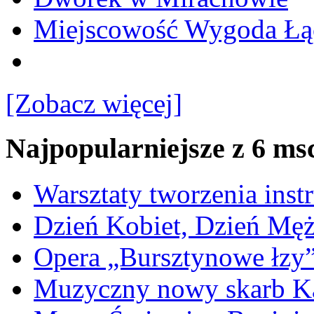
Miejscowość Wygoda Łą
[Zobacz więcej]
Najpopularniejsze z 6 ms
Warsztaty tworzenia ins
Dzień Kobiet, Dzień Mę
Opera „Bursztynowe łzy
Muzyczny nowy skarb Ka