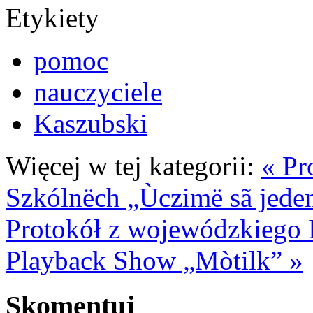
Etykiety
pomoc
nauczyciele
Kaszubski
Więcej w tej kategorii:
« Pr
Szkólnëch „Ùczimë sã jede
Protokół z wojewódzkiego 
Playback Show „Mòtilk” »
Skomentuj