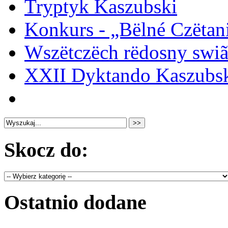
Tryptyk Kaszubski
Konkurs - „Bëlné Czëtan
Wszëtczëch rëdosny swiã
XXII Dyktando Kaszubski
Skocz do:
Ostatnio dodane