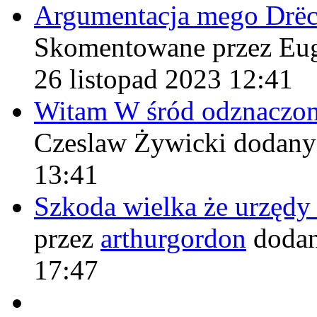
Argumentacja mego Drë
Skomentowane przez Eu
26 listopad 2023 12:41
Witam W śród odznaczo
Czeslaw Żywicki
dodany
13:41
Szkoda wielka że urzęd
przez
arthurgordon
dodan
17:47