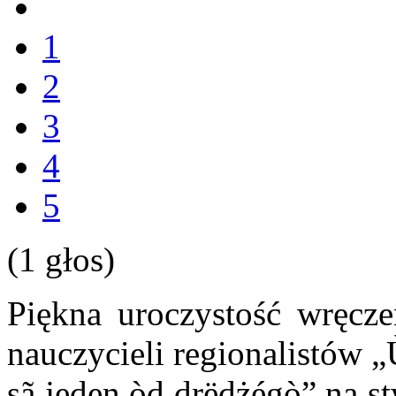
1
2
3
4
5
(1 głos)
Piękna uroczystość wręcz
nauczycieli regionalistów 
sã jeden òd drëdżégò” na 