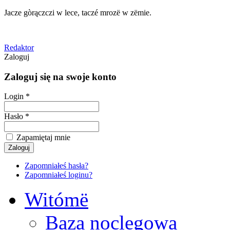
Jacze gòrączczi w lece, taczé mrozë w zëmie.
Redaktor
Zaloguj
Zaloguj się na swoje konto
Login *
Hasło *
Zapamiętaj mnie
Zapomniałeś hasła?
Zapomniałeś loginu?
Witómë
Baza noclegowa