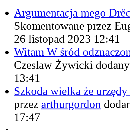
Argumentacja mego Drë
Skomentowane przez Eu
26 listopad 2023 12:41
Witam W śród odznaczo
Czeslaw Żywicki
dodany
13:41
Szkoda wielka że urzęd
przez
arthurgordon
dodan
17:47