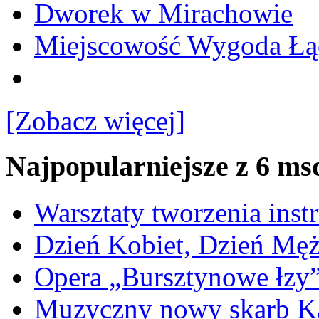
Dworek w Mirachowie
Miejscowość Wygoda Łą
[Zobacz więcej]
Najpopularniejsze z 6 ms
Warsztaty tworzenia ins
Dzień Kobiet, Dzień Mę
Opera „Bursztynowe łzy
Muzyczny nowy skarb Ka