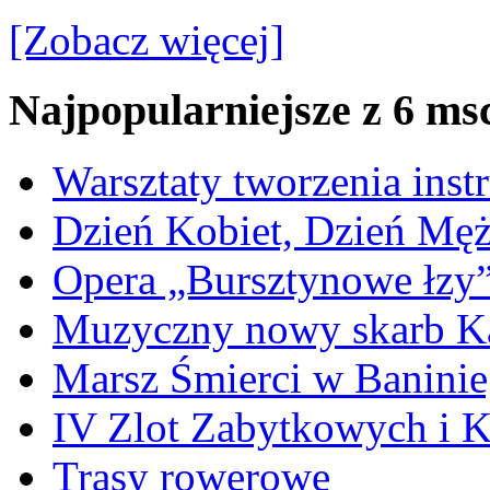
[Zobacz więcej]
Najpopularniejsze z 6 ms
Warsztaty tworzenia ins
Dzień Kobiet, Dzień Mę
Opera „Bursztynowe łzy
Muzyczny nowy skarb Ka
Marsz Śmierci w Banini
IV Zlot Zabytkowych i 
Trasy rowerowe