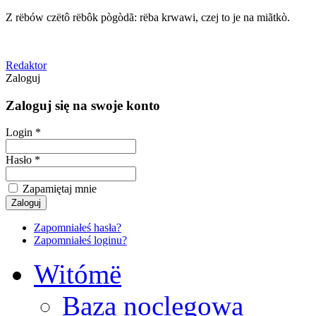
Z rëbów czëtô rëbôk pògòdã: rëba krwawi, czej to je na miãtkò.
Redaktor
Zaloguj
Zaloguj się na swoje konto
Login *
Hasło *
Zapamiętaj mnie
Zapomniałeś hasła?
Zapomniałeś loginu?
Witómë
Baza noclegowa