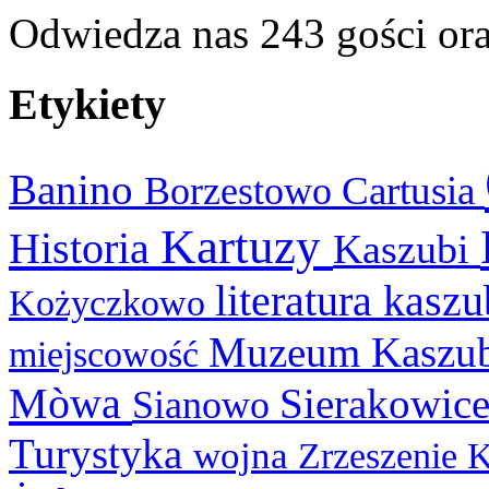
Odwiedza nas 243 gości or
Etykiety
Banino
Cartusia
Borzestowo
Kartuzy
Historia
Kaszubi
literatura kasz
Kożyczkowo
Muzeum Kaszu
miejscowość
Mòwa
Sierakowic
Sianowo
Turystyka
wojna
Zrzeszenie 