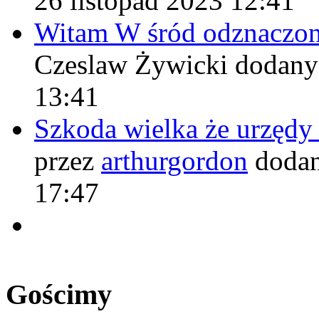
26 listopad 2023 12:41
Witam W śród odznaczo
Czeslaw Żywicki
dodany
13:41
Szkoda wielka że urzęd
przez
arthurgordon
dodan
17:47
Gościmy