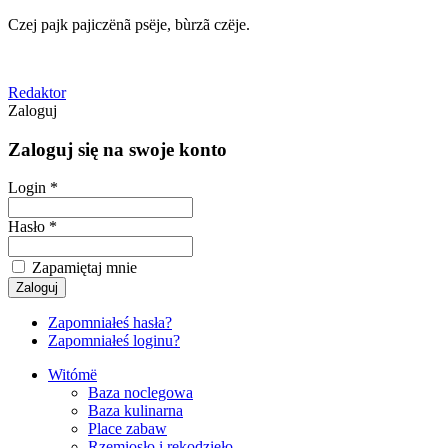
Czej pajk pajiczënã psëje, bùrzã czëje.
Redaktor
Zaloguj
Zaloguj się na swoje konto
Login *
Hasło *
Zapamiętaj mnie
Zapomniałeś hasła?
Zapomniałeś loginu?
Witómë
Baza noclegowa
Baza kulinarna
Place zabaw
Rzemiosło i rękodzieło