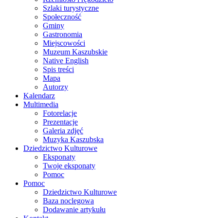
Szlaki turystyczne
Społeczność
Gminy
Gastronomia
Miejscowości
Muzeum Kaszubskie
Native English
Spis treści
Mapa
Autorzy
Kalendarz
Multimedia
Fotorelacje
Prezentacje
Galeria zdjęć
Muzyka Kaszubska
Dziedzictwo Kulturowe
Eksponaty
Twoje eksponaty
Pomoc
Pomoc
Dziedzictwo Kulturowe
Baza noclegowa
Dodawanie artykułu