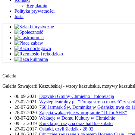
Kontakt
Regulamin
Polityka prywatności
Insta
Galeria
Galeria Szwajcarii Kaszubskiej - wzory kaszubskie, motywy kaszubskie
06-09-2021
Dożynki Gminy Chmielno - fotorelacja
27-02-2021
Występ teatralny pt. "Druga strona marzeń" zesp
26-07-2020
760 Jarmark Św. Dominika w Gdańsku trwa do 16
26-07-2020
Zajęcia wakacyjne w programie "IT for SHE"
03-07-2020
Wakacje w Domu Kultury w Chmielnie
09-12-2019
Kurs kroju i szycia oraz haft kaszubski
27-02-2017
Ostatki, czyli śledzik - 28.02
14-06-2017
Obyczaje związane z okresem Bożego Ciała - cze