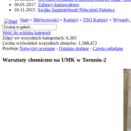
30-01-2017
Zabawy karnawałowe
10-11-2015
Swiãto Samòstrójnotë Pòlsczégò Państwa
Start
»
Miejscowości
»
Kartuzy
»
ZSO Kartuzy
»
Wyjazdy 
Wróć do widoku kategorii
Zdjęć we wszystkich kategoriach: 6,365
Liczba wyświetleń wszystkich obrazów: 1,588,472
Przeboje
Najwyżej oceniane
-
Ostatnio dodane
-
Często oglądane
Warsztaty chemiczne na UMK w Toruniu-2