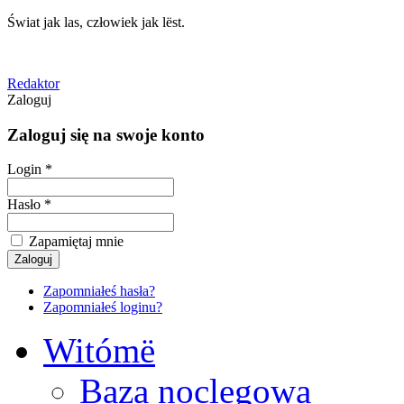
Świat jak las, człowiek jak lëst.
Redaktor
Zaloguj
Zaloguj się na swoje konto
Login *
Hasło *
Zapamiętaj mnie
Zapomniałeś hasła?
Zapomniałeś loginu?
Witómë
Baza noclegowa