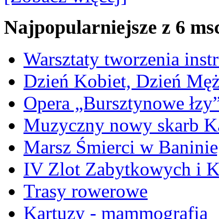
Najpopularniejsze z 6 ms
Warsztaty tworzenia ins
Dzień Kobiet, Dzień Mę
Opera „Bursztynowe łzy
Muzyczny nowy skarb Ka
Marsz Śmierci w Banini
IV Zlot Zabytkowych i 
Trasy rowerowe
Kartuzy - mammografia