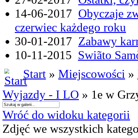
14-06-2017
Obyczaje zw
czerwiec każdego roku
30-01-2017
Zabawy kar
10-11-2015
Swiãto Samò
Start
»
Miejscowości
»
Wyjazdy - I LO
» 1e w Grz
Wróć do widoku kategorii
Zdjęć we wszystkich katego