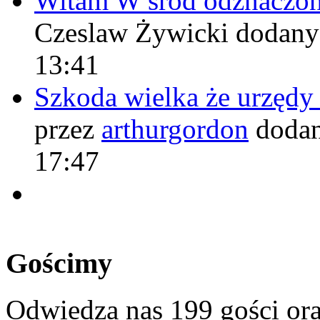
Witam W śród odznaczo
Czeslaw Żywicki
dodany
13:41
Szkoda wielka że urzęd
przez
arthurgordon
dodan
17:47
Gościmy
Odwiedza nas 199 gości or