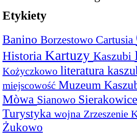
Etykiety
Banino
Cartusia
Borzestowo
Kartuzy
Historia
Kaszubi
literatura kasz
Kożyczkowo
Muzeum Kaszu
miejscowość
Mòwa
Sierakowic
Sianowo
Turystyka
wojna
Zrzeszenie 
Żukowo