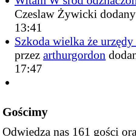
Witam W śród odznaczo
Czeslaw Żywicki
dodany
13:41
Szkoda wielka że urzęd
przez
arthurgordon
dodan
17:47
Gościmy
Odwiedza nas 161 gości or