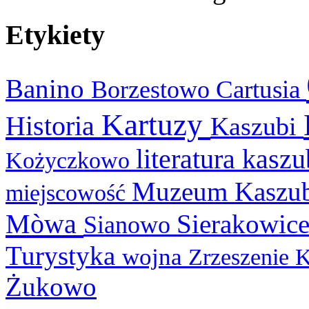
Etykiety
Banino
Cartusia
Borzestowo
Kartuzy
Historia
Kaszubi
literatura kasz
Kożyczkowo
Muzeum Kaszu
miejscowość
Mòwa
Sierakowic
Sianowo
Turystyka
wojna
Zrzeszenie 
Żukowo