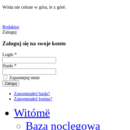
Wóda nie ceknie w góra, le z górë.
Redaktor
Zaloguj
Zaloguj się na swoje konto
Login *
Hasło *
Zapamiętaj mnie
Zapomniałeś hasła?
Zapomniałeś loginu?
Witómë
Baza noclegowa