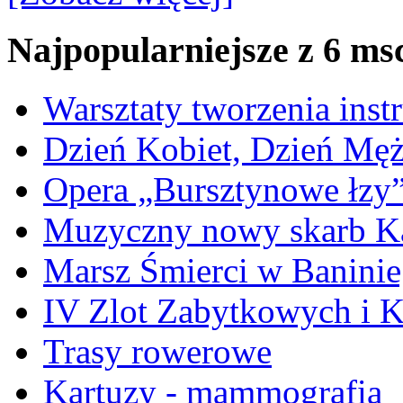
Najpopularniejsze z 6 ms
Warsztaty tworzenia ins
Dzień Kobiet, Dzień Mę
Opera „Bursztynowe łzy
Muzyczny nowy skarb Ka
Marsz Śmierci w Banini
IV Zlot Zabytkowych i 
Trasy rowerowe
Kartuzy - mammografia