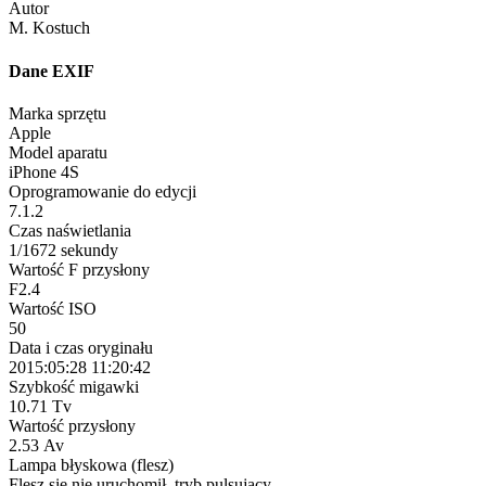
Autor
M. Kostuch
Dane EXIF
Marka sprzętu
Apple
Model aparatu
iPhone 4S
Oprogramowanie do edycji
7.1.2
Czas naświetlania
1/1672 sekundy
Wartość F przysłony
F2.4
Wartość ISO
50
Data i czas oryginału
2015:05:28 11:20:42
Szybkość migawki
10.71 Tv
Wartość przysłony
2.53 Av
Lampa błyskowa (flesz)
Flesz się nie uruchomił, tryb pulsujący.