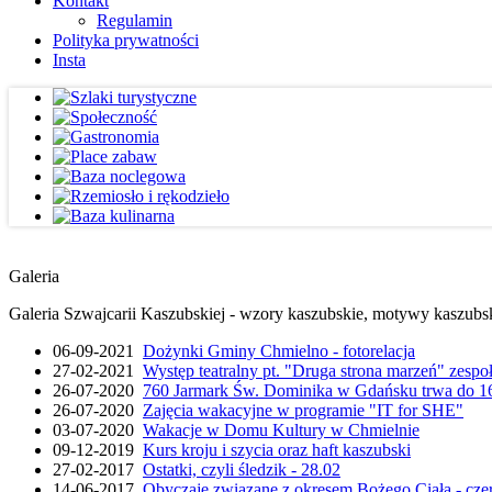
Kontakt
Regulamin
Polityka prywatności
Insta
Galeria
Galeria Szwajcarii Kaszubskiej - wzory kaszubskie, motywy kaszubskie
06-09-2021
Dożynki Gminy Chmielno - fotorelacja
27-02-2021
Występ teatralny pt. "Druga strona marzeń" zesp
26-07-2020
760 Jarmark Św. Dominika w Gdańsku trwa do 16
26-07-2020
Zajęcia wakacyjne w programie "IT for SHE"
03-07-2020
Wakacje w Domu Kultury w Chmielnie
09-12-2019
Kurs kroju i szycia oraz haft kaszubski
27-02-2017
Ostatki, czyli śledzik - 28.02
14-06-2017
Obyczaje związane z okresem Bożego Ciała - cze