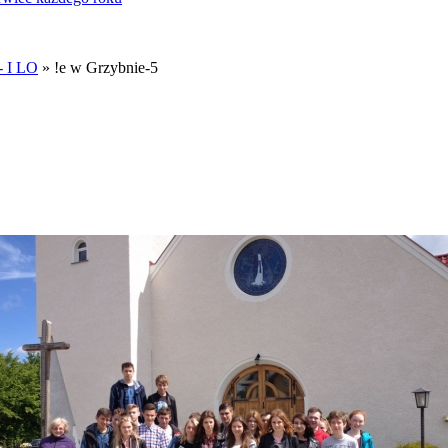
- I LO
» !e w Grzybnie-5