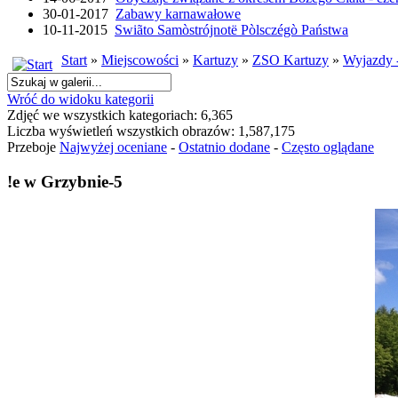
30-01-2017
Zabawy karnawałowe
10-11-2015
Swiãto Samòstrójnotë Pòlsczégò Państwa
Start
»
Miejscowości
»
Kartuzy
»
ZSO Kartuzy
»
Wyjazdy 
Wróć do widoku kategorii
Zdjęć we wszystkich kategoriach: 6,365
Liczba wyświetleń wszystkich obrazów: 1,587,175
Przeboje
Najwyżej oceniane
-
Ostatnio dodane
-
Często oglądane
!e w Grzybnie-5