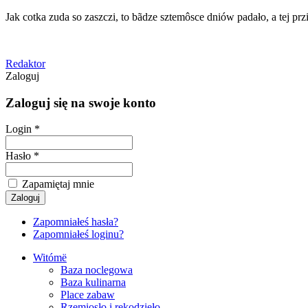
Jak cotka zuda so zaszczi, to bãdze sztemôsce dniów padało, a tej przi
Redaktor
Zaloguj
Zaloguj się na swoje konto
Login *
Hasło *
Zapamiętaj mnie
Zapomniałeś hasła?
Zapomniałeś loginu?
Witómë
Baza noclegowa
Baza kulinarna
Place zabaw
Rzemiosło i rękodzieło