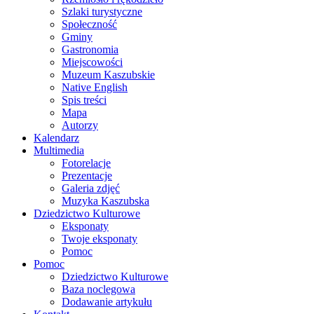
Szlaki turystyczne
Społeczność
Gminy
Gastronomia
Miejscowości
Muzeum Kaszubskie
Native English
Spis treści
Mapa
Autorzy
Kalendarz
Multimedia
Fotorelacje
Prezentacje
Galeria zdjęć
Muzyka Kaszubska
Dziedzictwo Kulturowe
Eksponaty
Twoje eksponaty
Pomoc
Pomoc
Dziedzictwo Kulturowe
Baza noclegowa
Dodawanie artykułu