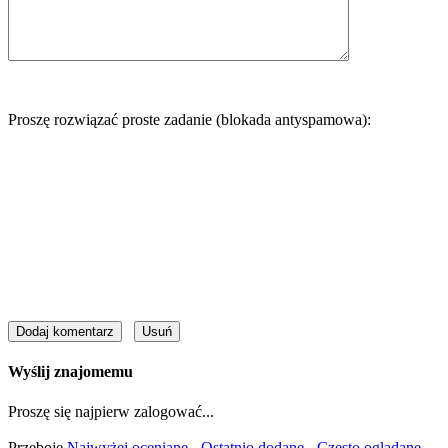
Proszę rozwiązać proste zadanie (blokada antyspamowa):
Wyślij znajomemu
Proszę się najpierw zalogować...
Przeboje
Najwyżej oceniane
-
Ostatnio dodane
-
Często oglądane