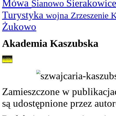
Mòwa
Sierakowic
Sianowo
Turystyka
wojna
Zrzeszenie 
Żukowo
Akademia Kaszubska
Zamieszczone w publikacjach
są udostępnione przez auto