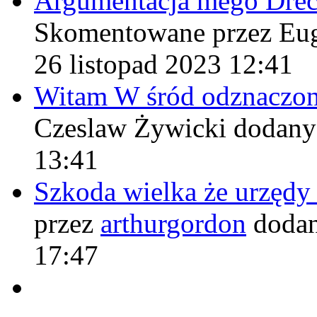
Argumentacja mego Drë
Skomentowane przez Eu
26 listopad 2023 12:41
Witam W śród odznaczo
Czeslaw Żywicki
dodany
13:41
Szkoda wielka że urzęd
przez
arthurgordon
dodan
17:47