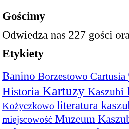
Gościmy
Odwiedza nas 227 gości or
Etykiety
Banino
Cartusia
Borzestowo
Kartuzy
Historia
Kaszubi
literatura kasz
Kożyczkowo
Muzeum Kaszu
miejscowość