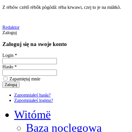
Z rëbów czëtô rëbôk pògòdã: rëba krwawi, czej to je na miãtkò.
Redaktor
Zaloguj
Zaloguj się na swoje konto
Login *
Hasło *
Zapamiętaj mnie
Zapomniałeś hasła?
Zapomniałeś loginu?
Witómë
Baza noclegowa