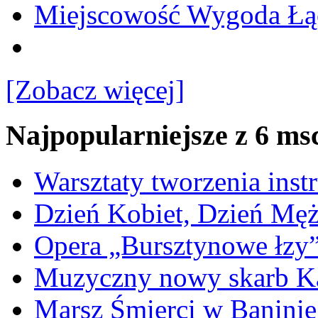
Miejscowość Wygoda Łą
[Zobacz więcej]
Najpopularniejsze z 6 ms
Warsztaty tworzenia ins
Dzień Kobiet, Dzień Mę
Opera „Bursztynowe łzy
Muzyczny nowy skarb Ka
Marsz Śmierci w Banini