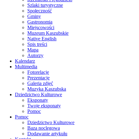
Szlaki turystyczne
Społeczność
Gminy
Gastronomia
Miejscowości
Muzeum Kaszubskie
Native English
Spis treści
Mapa
Autorzy
Kalendarz
Multimedia
Fotorelacje
Prezentacje
Galeria zdjęć
Muzyka Kaszubska
Dziedzictwo Kulturowe
Eksponaty
Twoje eksponaty
Pomoc
Pomoc
Dziedzictwo Kulturowe
Baza noclegowa
Dodawanie artykułu