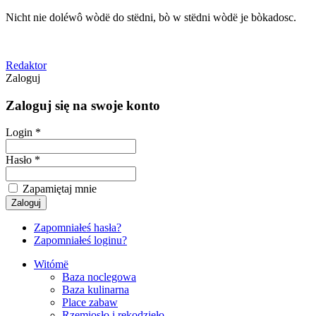
Nicht nie doléwô wòdë do stëdni, bò w stëdni wòdë je bòkadosc.
Redaktor
Zaloguj
Zaloguj się na swoje konto
Login *
Hasło *
Zapamiętaj mnie
Zapomniałeś hasła?
Zapomniałeś loginu?
Witómë
Baza noclegowa
Baza kulinarna
Place zabaw
Rzemiosło i rękodzieło