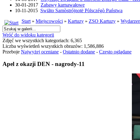
30-01-2017
Zabawy karnawałowe
10-11-2015
Swiãto Samòstrójnotë Pòlsczégò Państwa
Start
»
Miejscowości
»
Kartuzy
»
ZSO Kartuzy
»
Wydarzen
Wróć do widoku kategorii
Zdjęć we wszystkich kategoriach: 6,365
Liczba wyświetleń wszystkich obrazów: 1,586,886
Przeboje
Najwyżej oceniane
-
Ostatnio dodane
-
Często oglądane
Apel z okazji DEN - nagrody-11