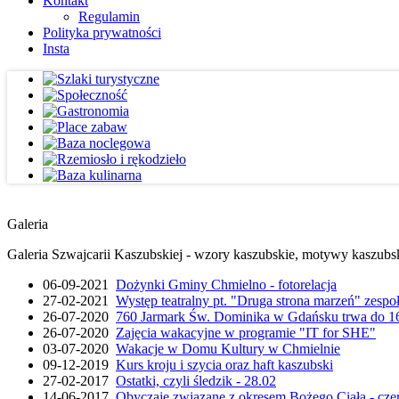
Kontakt
Regulamin
Polityka prywatności
Insta
Galeria
Galeria Szwajcarii Kaszubskiej - wzory kaszubskie, motywy kaszubskie
06-09-2021
Dożynki Gminy Chmielno - fotorelacja
27-02-2021
Występ teatralny pt. "Druga strona marzeń" zesp
26-07-2020
760 Jarmark Św. Dominika w Gdańsku trwa do 16
26-07-2020
Zajęcia wakacyjne w programie "IT for SHE"
03-07-2020
Wakacje w Domu Kultury w Chmielnie
09-12-2019
Kurs kroju i szycia oraz haft kaszubski
27-02-2017
Ostatki, czyli śledzik - 28.02
14-06-2017
Obyczaje związane z okresem Bożego Ciała - cze