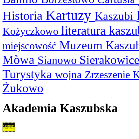
Kartuzy
Historia
Kaszubi
literatura kasz
Kożyczkowo
Muzeum Kaszu
miejscowość
Mòwa
Sierakowic
Sianowo
Turystyka
wojna
Zrzeszenie 
Żukowo
Akademia Kaszubska