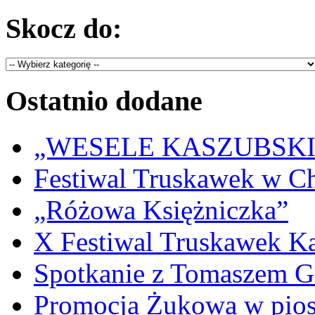
Skocz do:
Ostatnio dodane
„WESELE KASZUBSKIE” 
Festiwal Truskawek w C
„Różowa Księżniczka”
X Festiwal Truskawek K
Spotkanie z Tomaszem 
Promocja Żukowa w pio