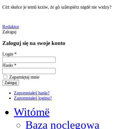
Cëż słuńce je temù krziw, że gò szãtopiérz nigdë nie widzy?
Redaktor
Zaloguj
Zaloguj się na swoje konto
Login *
Hasło *
Zapamiętaj mnie
Zapomniałeś hasła?
Zapomniałeś loginu?
Witómë
Baza noclegowa