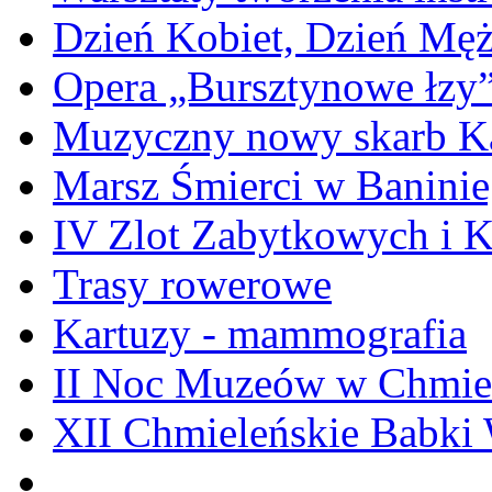
Dzień Kobiet, Dzień Mę
Opera „Bursztynowe łzy
Muzyczny nowy skarb Ka
Marsz Śmierci w Banini
IV Zlot Zabytkowych i 
Trasy rowerowe
Kartuzy - mammografia
II Noc Muzeów w Chmie
XII Chmieleńskie Babki