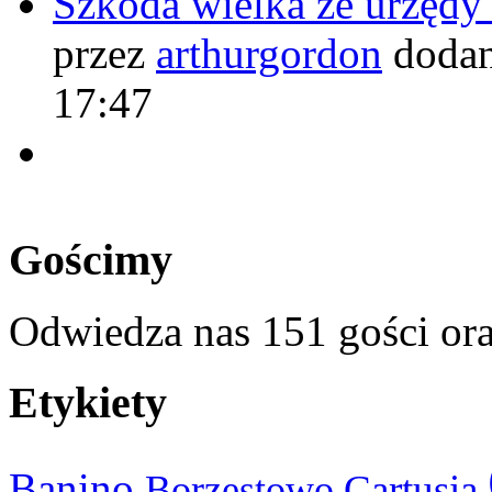
Szkoda wielka że urzęd
przez
arthurgordon
dodan
17:47
Gościmy
Odwiedza nas 151 gości or
Etykiety
Banino
Cartusia
Borzestowo