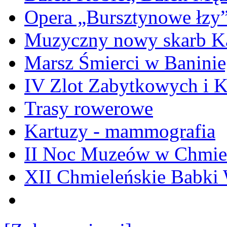
Opera „Bursztynowe łzy
Muzyczny nowy skarb Ka
Marsz Śmierci w Banini
IV Zlot Zabytkowych i 
Trasy rowerowe
Kartuzy - mammografia
II Noc Muzeów w Chmie
XII Chmieleńskie Babki