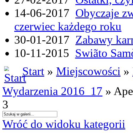
14-06-2017
Obyczaje zw
czerwiec każdego roku
30-01-2017
Zabawy kar
10-11-2015
Swiãto Samò
Start
»
Miejscowości
»
Wydarzenia 2016_17
» Apel
3
Wróć do widoku kategorii