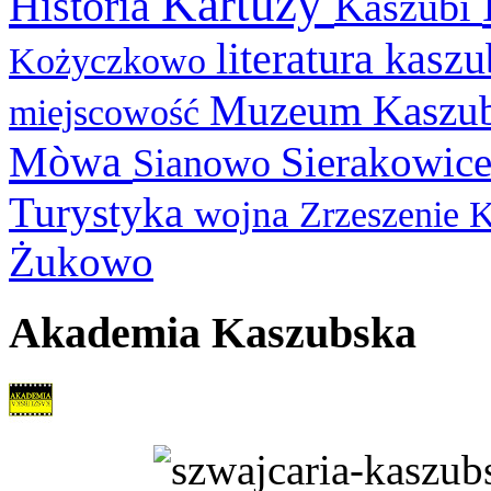
Kartuzy
Historia
Kaszubi
literatura kasz
Kożyczkowo
Muzeum Kaszu
miejscowość
Mòwa
Sierakowic
Sianowo
Turystyka
wojna
Zrzeszenie 
Żukowo
Akademia Kaszubska