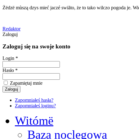
Żëdzë mùszą dzys mieć jaczé swiãto, że to tako wilczo pogoda je. Wie
Redaktor
Zaloguj
Zaloguj się na swoje konto
Login *
Hasło *
Zapamiętaj mnie
Zapomniałeś hasła?
Zapomniałeś loginu?
Witómë
Baza noclegowa