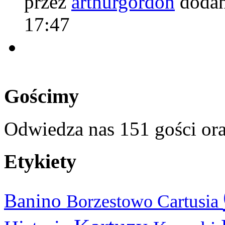
przez
arthurgordon
dodan
17:47
Gościmy
Odwiedza nas 151 gości or
Etykiety
Banino
Cartusia
Borzestowo