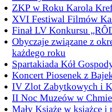
ZKP w Roku Karola Kref
XVI Festiwal Filmów Ka
Finał LV Konkursu „
Obyczaje związane z okr
każdego roku
Spartakiada Kół Gospod
Koncert Piosenek z Baje
IV Zlot Zabytkowych i 
II Noc Muzeów w Chmie
Mały Książe w książce i 