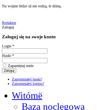
Na wojnie lëdze sã nie rodzą, le dżiną.
Redaktor
Zaloguj
Zaloguj się na swoje konto
Login *
Hasło *
Zapamiętaj mnie
Zapomniałeś hasła?
Zapomniałeś loginu?
Witómë
Baza noclegowa