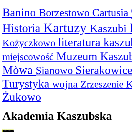
Banino
Cartusia
Borzestowo
Kartuzy
Historia
Kaszubi
literatura kasz
Kożyczkowo
Muzeum Kaszu
miejscowość
Mòwa
Sierakowic
Sianowo
Turystyka
wojna
Zrzeszenie 
Żukowo
Akademia Kaszubska