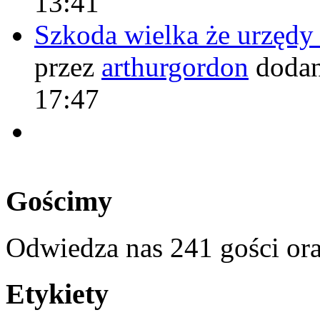
13:41
Szkoda wielka że urzęd
przez
arthurgordon
dodan
17:47
Gościmy
Odwiedza nas 241 gości or
Etykiety