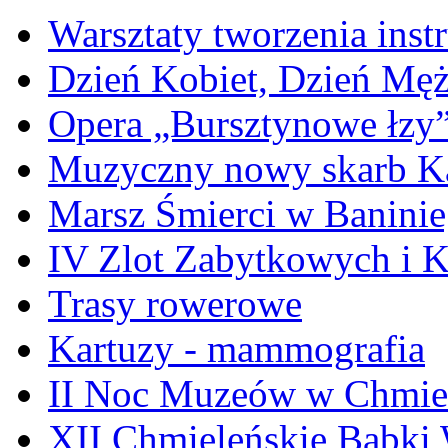
Warsztaty tworzenia ins
Dzień Kobiet, Dzień Mę
Opera „Bursztynowe łzy
Muzyczny nowy skarb Ka
Marsz Śmierci w Banini
IV Zlot Zabytkowych i 
Trasy rowerowe
Kartuzy - mammografia
II Noc Muzeów w Chmie
XII Chmieleńskie Babki