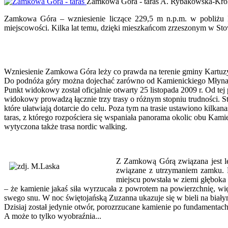
Zamkowa Góra - taras
A. Rybakowska-Kró
Zamkowa Góra – wzniesienie liczące 229,5 m n.p.m. w pobliżu
miejscowości. Kilka lat temu, dzięki mieszkańcom zrzeszonym w St
Wzniesienie Zamkowa Góra leży co prawda na terenie gminy Kartuzy,
Do podnóża góry można dojechać zarówno od Kamienickiego Młyna,
Punkt widokowy został oficjalnie otwarty 25 listopada 2009 r. Od tej
widokowy prowadzą łącznie trzy trasy o różnym stopniu trudności. S
które ułatwiają dotarcie do celu. Poza tym na trasie ustawiono kil
taras, z którego rozpościera się wspaniała panorama okolic obu Ka
wytyczona także trasa nordic walking.
Z Zamkową Górą związana jest le
związane z utrzymaniem zamku. N
miejscu powstała w ziemi głęboka dz
– że kamienie jakaś siła wyrzucała z powrotem na powierzchnię, wi
swego snu. W noc świętojańską Zuzanna ukazuje się w bieli na białym
Dzisiaj został jedynie otwór, porozrzucane kamienie po fundamentach 
A może to tylko wyobraźnia...