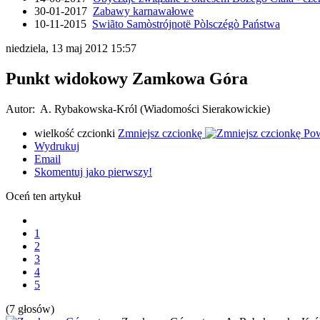
30-01-2017
Zabawy karnawałowe
10-11-2015
Swiãto Samòstrójnotë Pòlsczégò Państwa
niedziela, 13 maj 2012 15:57
Punkt widokowy Zamkowa Góra
Autor: A. Rybakowska-Król (Wiadomości Sierakowickie)
wielkość czcionki
Zmniejsz czcionkę
Pow
Wydrukuj
Email
Skomentuj jako pierwszy!
Oceń ten artykuł
1
2
3
4
5
(7 głosów)