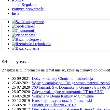
Kontakt
Regulamin
Polityka prywatności
Insta
Szlaki turystyczne
Znajdziesz tu informacje na temat miejsc, które są ciekawe do odwie
06-09-2021
Dożynki Gminy Chmielno - fotorelacja
27-02-2021
Występ teatralny pt. "Druga strona marzeń" zesp
26-07-2020
760 Jarmark Św. Dominika w Gdańsku trwa do 16
26-07-2020
Zajęcia wakacyjne w programie "IT for SHE"
03-07-2020
Wakacje w Domu Kultury w Chmielnie
09-12-2019
Kurs kroju i szycia oraz haft kaszubski
27-02-2017
Ostatki, czyli śledzik - 28.02
14-06-2017
Obyczaje związane z okresem Bożego Ciała - cze