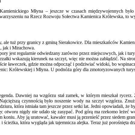
l
 Kamienickiego Młyna – jeszcze w czasach międzywojennych było
owarzyszeniu na Rzecz Rozwoju Sołectwa Kamienica Królewska, to wy
 ale tuż przy granicy z gminą Sierakowice. Dla mieszkańców Kamieni
 jak i Mirachowa.
 pory jest regularnie odwiedzany zarówno przez miejscowych, jak i turys
trzałki wskazują kierunek na szczyt, więc nie można zabłądzić. Na s
kanaście ławeczek, gdzie można odpocząć i podziwiać widoki, bo wspi
mienic: Królewskiej i Młyna. U podnóża góry dla zmotoryzowanych tu
genda. Dawniej na wzgórzu stał zamek, w którym mieszkał rycerz. 
ajcięższą czynnością było noszenie wody na szczyt wzgórza. Znużo
iura, która istniała tam jeszcze przez setki lat. Jedni opowiadali, że b
ęc otworu nigdy nie udało się zasypać. Pod górą ma rzekomo leżeć woj
 koniu. Aby ją uratować, kawaler musi ją przenieść przez siedem grani
i ścieżka, która wygląda jak tajemnicza alejka. Teraz już porośnięta 