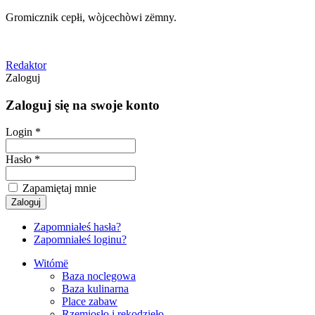
Gromicznik cepłi, wòjcechòwi zëmny.
Redaktor
Zaloguj
Zaloguj się na swoje konto
Login *
Hasło *
Zapamiętaj mnie
Zapomniałeś hasła?
Zapomniałeś loginu?
Witómë
Baza noclegowa
Baza kulinarna
Place zabaw
Rzemiosło i rękodzieło