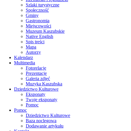
Szlaki turystyczne
Społeczność
Gminy
Gastronomia
Miejscowości
Muzeum Kaszubskie
Native English
Spis treści
Mapa
Autorzy
Kalendarz
Multimedia
Fotorelacje
Prezentacje
Galeria zdjęć
Muzyka Kaszubska
Dziedzictwo Kulturowe
Eksponaty
Twoje eksponaty
Pomoc
Pomoc
Dziedzictwo Kulturowe
Baza noclegowa
Dodawanie artykułu