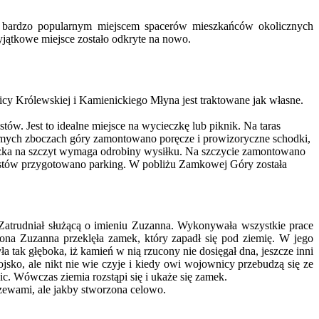
 bardzo popularnym miejscem spacerów mieszkańców okolicznych
jątkowe miejsce zostało odkryte na nowo.
cy Królewskiej i Kamienickiego Młyna jest traktowane jak własne.
tów. Jest to idealne miejsce na wycieczkę lub piknik. Na taras
tromych zboczach góry zamontowano poręcze i prowizoryczne schodki,
naczka na szczyt wymaga odrobiny wysiłku. Na szczycie zamontowano
rystów przygotowano parking. W pobliżu Zamkowej Góry została
Zatrudniał służącą o imieniu Zuzanna. Wykonywała wszystkie prace
na Zuzanna przeklęła zamek, który zapadł się pod ziemię. W jego
yła tak głęboka, iż kamień w nią rzucony nie dosięgał dna, jeszcze inni
sko, ale nikt nie wie czyje i kiedy owi wojownicy przebudzą się ze
c. Wówczas ziemia rozstąpi się i ukaże się zamek.
drzewami, ale jakby stworzona celowo.