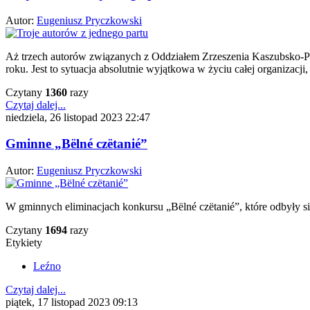
Autor:
Eugeniusz Pryczkowski
Aż trzech autorów związanych z Oddziałem Zrzeszenia Kaszubsko-Po
roku. Jest to sytuacja absolutnie wyjątkowa w życiu całej organizacji,
Czytany
1360
razy
Czytaj dalej...
niedziela, 26 listopad 2023 22:47
Gminne „Bëlné czëtanié”
Autor:
Eugeniusz Pryczkowski
W gminnych eliminacjach konkursu „Bëlné czëtanié”, które odbyły si
Czytany
1694
razy
Etykiety
Leźno
Czytaj dalej...
piątek, 17 listopad 2023 09:13