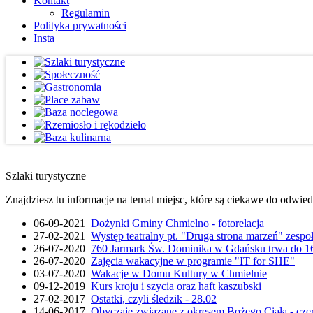
Kontakt
Regulamin
Polityka prywatności
Insta
Szlaki turystyczne
Znajdziesz tu informacje na temat miejsc, które są ciekawe do odwie
06-09-2021
Dożynki Gminy Chmielno - fotorelacja
27-02-2021
Występ teatralny pt. "Druga strona marzeń" zesp
26-07-2020
760 Jarmark Św. Dominika w Gdańsku trwa do 16
26-07-2020
Zajęcia wakacyjne w programie "IT for SHE"
03-07-2020
Wakacje w Domu Kultury w Chmielnie
09-12-2019
Kurs kroju i szycia oraz haft kaszubski
27-02-2017
Ostatki, czyli śledzik - 28.02
14-06-2017
Obyczaje związane z okresem Bożego Ciała - cze