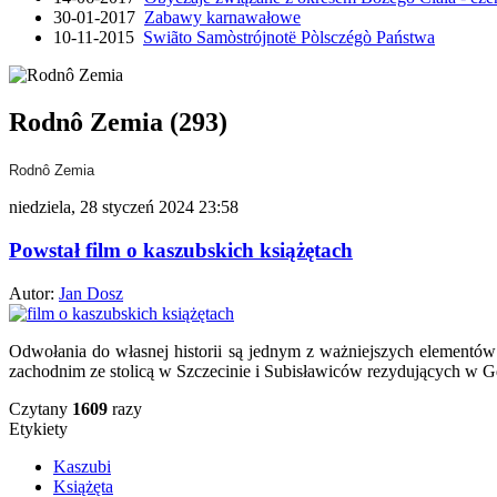
30-01-2017
Zabawy karnawałowe
10-11-2015
Swiãto Samòstrójnotë Pòlsczégò Państwa
Rodnô Zemia (293)
Rodnô Zemia
niedziela, 28 styczeń 2024 23:58
Powstał film o kaszubskich książętach
Autor:
Jan Dosz
Odwołania do własnej historii są jednym z ważniejszych elementów
zachodnim ze stolicą w Szczecinie i Subisławiców rezydujących w G
Czytany
1609
razy
Etykiety
Kaszubi
Książęta