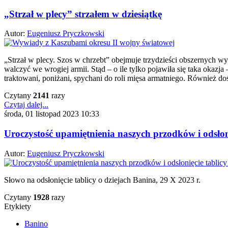
„Strzał w plecy” strzałem w dziesiątkę
Autor:
Eugeniusz Pryczkowski
„Strzał w plecy. Szos w chrzebt” obejmuje trzydzieści obszernych 
walczyć we wrogiej armii. Stąd – o ile tylko pojawiła się taka okaz
traktowani, poniżani, spychani do roli mięsa armatniego. Również do
Czytany
2141
razy
Czytaj dalej...
środa, 01 listopad 2023 10:33
Uroczystość upamiętnienia naszych przodków i odsłoni
Autor:
Eugeniusz Pryczkowski
Słowo na odsłonięcie tablicy o dziejach Banina, 29 X 2023 r.
Czytany
1928
razy
Etykiety
Banino