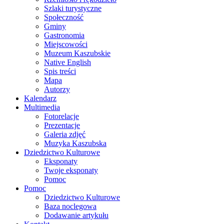
Szlaki turystyczne
Społeczność
Gminy
Gastronomia
Miejscowości
Muzeum Kaszubskie
Native English
Spis treści
Mapa
Autorzy
Kalendarz
Multimedia
Fotorelacje
Prezentacje
Galeria zdjęć
Muzyka Kaszubska
Dziedzictwo Kulturowe
Eksponaty
Twoje eksponaty
Pomoc
Pomoc
Dziedzictwo Kulturowe
Baza noclegowa
Dodawanie artykułu