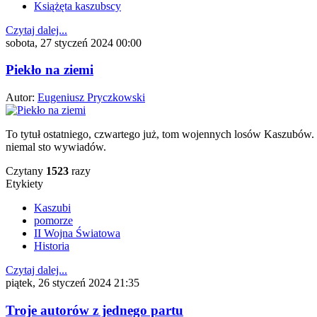
Książęta kaszubscy
Czytaj dalej...
sobota, 27 styczeń 2024 00:00
Piekło na ziemi
Autor:
Eugeniusz Pryczkowski
To tytuł ostatniego, czwartego już, tom wojennych losów Kaszubów. 
niemal sto wywiadów.
Czytany
1523
razy
Etykiety
Kaszubi
pomorze
II Wojna Światowa
Historia
Czytaj dalej...
piątek, 26 styczeń 2024 21:35
Troje autorów z jednego partu