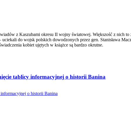
wywiadów z Kaszubami okresu II wojny światowej. Większość z nich to
ja – uciekali do wojsk polskich dowodzonych przez gen. Stanisława Ma
świadczenia kobiet ujętych w książce są bardzo okrutne.
ęcie tablicy informacyjnej o historii Banina