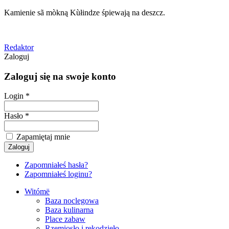
Kamienie sã mòkną Kùłindze śpiewają na deszcz.
Redaktor
Zaloguj
Zaloguj się na swoje konto
Login *
Hasło *
Zapamiętaj mnie
Zapomniałeś hasła?
Zapomniałeś loginu?
Witómë
Baza noclegowa
Baza kulinarna
Place zabaw
Rzemiosło i rękodzieło