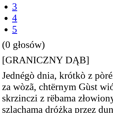
3
4
5
(0 głosów)
[GRANICZNY DĄB]
Jednégò dnia, krótkò z pòré
za wòzã, chtërnym Gùst wi
skrzinczi z rëbama złowion
szlachama dróżką przez dun