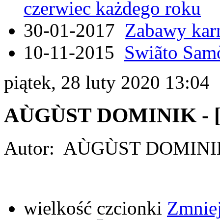
czerwiec każdego roku
30-01-2017
Zabawy kar
10-11-2015
Swiãto Samò
piątek, 28 luty 2020 13:04
AÙGÙST DOMINIK - 
Autor: AÙGÙST DOMINIK
wielkość czcionki
Zmniej