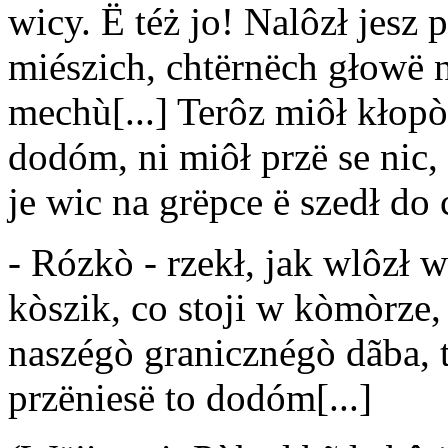
wicy. Ë téż jo! Nalôzł jesz 
miészich, chtërnëch głowë n
mechù[...] Terôz miôł kłopò
dodóm, ni miôł przë se nic,
je wic na grëpce ë szedł do 
- Rózkò - rzekł, jak wlôzł w
kòszik, co stoji w kòmòrze,
naszégò granicznégò dãba, t
przëniesë to dodóm[...]