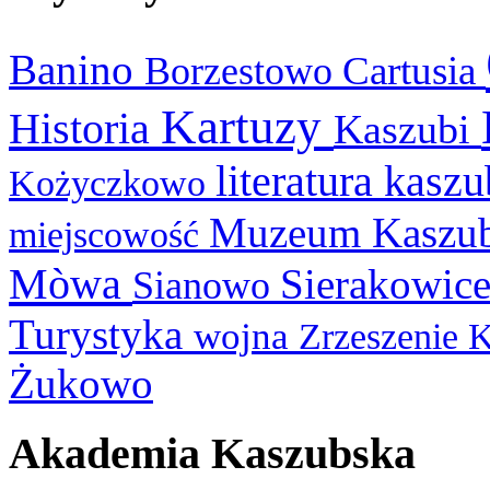
Banino
Cartusia
Borzestowo
Kartuzy
Historia
Kaszubi
literatura kasz
Kożyczkowo
Muzeum Kaszu
miejscowość
Mòwa
Sierakowic
Sianowo
Turystyka
wojna
Zrzeszenie 
Żukowo
Akademia Kaszubska