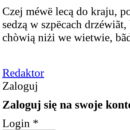
Czej méwë lecą do kraju, p
sedzą w szpëcach drzéwiãt, 
chòwią niżi we wietwie, bãd
Redaktor
Zaloguj
Zaloguj się na swoje kont
Login *