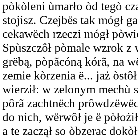
pòkòleni ùmarło òd tegò cza
stojisz. Czejbës tak mógł g
cekawëch rzeczi mógł pòwi
Spùszczôł pòmale wzrok z w
grëbą, pòpãcóną kórã, na wë
zemie kòrzenia ë... jaż òst
wierził: w zelonym mechù s
pôrã zachtnëch prôwdzëwëc
do nich, wërwôł je ë pòłożi
a te zaczął so òbzerac dokò