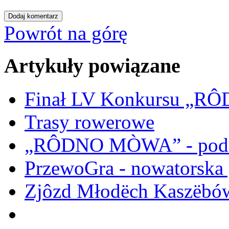
Powrót na górę
Artykuły powiązane
Finał LV Konkursu „
Trasy rowerowe
„RÔDNO MÒWA” - pod
PrzewoGra - nowatorska 
Zjôzd Młodëch Kaszëbó