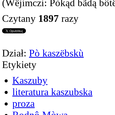
(Wëjimczi: Pòkąd bãdą bôt
Czytany
1897
razy
Dział:
Pò kaszëbskù
Etykiety
Kaszuby
literatura kaszubska
proza
Rodnô Mòwa