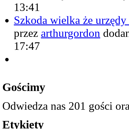
13:41
Szkoda wielka że urzęd
przez
arthurgordon
dodan
17:47
Gościmy
Odwiedza nas 201 gości or
Etykiety