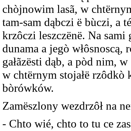
chòjnowim lasã, w chtërnym, 
tam-sam dąbczi ë bùczi, a 
krzôczi leszczënë. Na sami
dunama a jegò włôsnoscą, ró
gałãzësti dąb, a pòd nim, w
w chtërnym stojałë rzôdkò 
bòrówków.
Zamëszlony wezdrzôł na nen
- Chto wié, chto to tu ce z