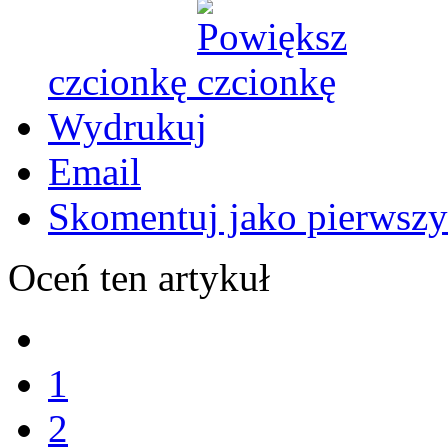
czcionkę
Wydrukuj
Email
Skomentuj jako pierwszy
Oceń ten artykuł
1
2