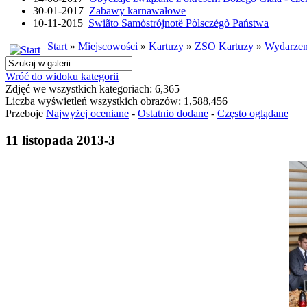
30-01-2017
Zabawy karnawałowe
10-11-2015
Swiãto Samòstrójnotë Pòlsczégò Państwa
Start
»
Miejscowości
»
Kartuzy
»
ZSO Kartuzy
»
Wydarzen
Wróć do widoku kategorii
Zdjęć we wszystkich kategoriach: 6,365
Liczba wyświetleń wszystkich obrazów: 1,588,456
Przeboje
Najwyżej oceniane
-
Ostatnio dodane
-
Często oglądane
11 listopada 2013-3