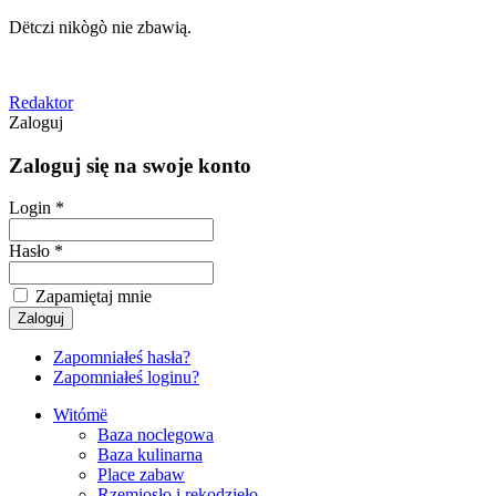
Dëtczi nikògò nie zbawią.
Redaktor
Zaloguj
Zaloguj się na swoje konto
Login *
Hasło *
Zapamiętaj mnie
Zapomniałeś hasła?
Zapomniałeś loginu?
Witómë
Baza noclegowa
Baza kulinarna
Place zabaw
Rzemiosło i rękodzieło