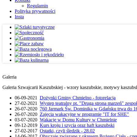
Kontakt
Regulamin
Polityka prywatności
Insta
Galeria
Galeria Szwajcarii Kaszubskiej - wzory kaszubskie, motywy kaszubskie
06-09-2021
Dożynki Gminy Chmielno - fotorelacja
27-02-2021
Występ teatralny pt. "Druga strona marzeń" zesp
26-07-2020
760 Jarmark Św. Dominika w Gdańsku trwa do 16
26-07-2020
Zajęcia wakacyjne w programie "IT for SHE"
03-07-2020
Wakacje w Domu Kultury w Chmielnie
09-12-2019
Kurs kroju i szycia oraz haft kaszubski
27-02-2017
Ostatki, czyli śledzik - 28.02
14-06-2017
Obyczaje związane z okresem Bożego Ciała - cze