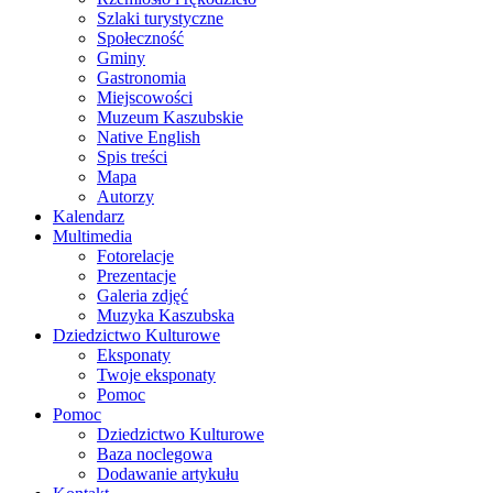
Szlaki turystyczne
Społeczność
Gminy
Gastronomia
Miejscowości
Muzeum Kaszubskie
Native English
Spis treści
Mapa
Autorzy
Kalendarz
Multimedia
Fotorelacje
Prezentacje
Galeria zdjęć
Muzyka Kaszubska
Dziedzictwo Kulturowe
Eksponaty
Twoje eksponaty
Pomoc
Pomoc
Dziedzictwo Kulturowe
Baza noclegowa
Dodawanie artykułu