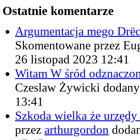
Ostatnie komentarze
Argumentacja mego Drë
Skomentowane przez Eu
26 listopad 2023 12:41
Witam W śród odznaczo
Czeslaw Żywicki
dodany
13:41
Szkoda wielka że urzęd
przez
arthurgordon
dodan