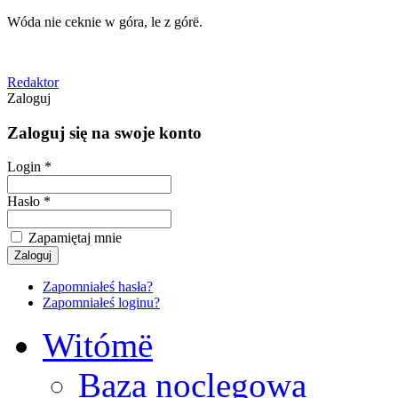
Wóda nie ceknie w góra, le z górë.
Redaktor
Zaloguj
Zaloguj się na swoje konto
Login *
Hasło *
Zapamiętaj mnie
Zapomniałeś hasła?
Zapomniałeś loginu?
Witómë
Baza noclegowa