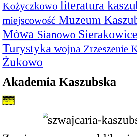
literatura kasz
Kożyczkowo
Muzeum Kaszu
miejscowość
Mòwa
Sierakowic
Sianowo
Turystyka
wojna
Zrzeszenie 
Żukowo
Akademia Kaszubska