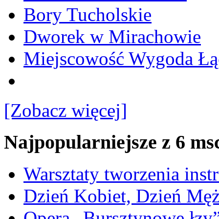
Bory Tucholskie
Dworek w Mirachowie
Miejscowość Wygoda Łą
[Zobacz więcej]
Najpopularniejsze z 6 ms
Warsztaty tworzenia ins
Dzień Kobiet, Dzień Mę
Opera „Bursztynowe łzy