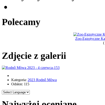
Polecamy
Zoo-Egzotyczne Kas
(
Zdjęcie z galerii
Kategoria:
2023 Rodnô Mòwa
Odsłon: 115
Najwyżej oceniane