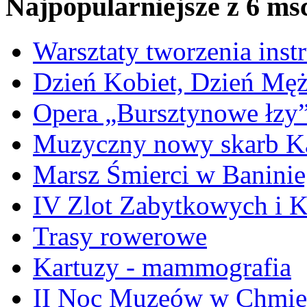
Najpopularniejsze z 6 ms
Warsztaty tworzenia ins
Dzień Kobiet, Dzień Mę
Opera „Bursztynowe łzy
Muzyczny nowy skarb Ka
Marsz Śmierci w Banini
IV Zlot Zabytkowych i 
Trasy rowerowe
Kartuzy - mammografia
II Noc Muzeów w Chmie