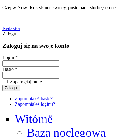
Czej w Nowi Rok słuńce świecy, pùsté bãdą stodołę i sécë.
Redaktor
Zaloguj
Zaloguj się na swoje konto
Login *
Hasło *
Zapamiętaj mnie
Zapomniałeś hasła?
Zapomniałeś loginu?
Witómë
Baza noclegowa