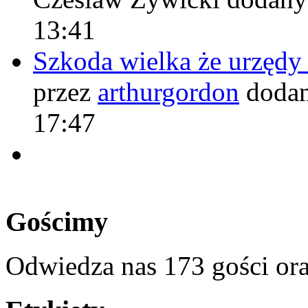
13:41
Szkoda wielka że urzęd
przez
arthurgordon
dodan
17:47
Gościmy
Odwiedza nas 173 gości or