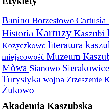
Etykiety
Banino
Cartusia
Borzestowo
Kartuzy
Historia
Kaszubi
literatura kasz
Kożyczkowo
Muzeum Kaszu
miejscowość
Mòwa
Sierakowic
Sianowo
Turystyka
wojna
Zrzeszenie 
Żukowo
Akademia Kaszubska