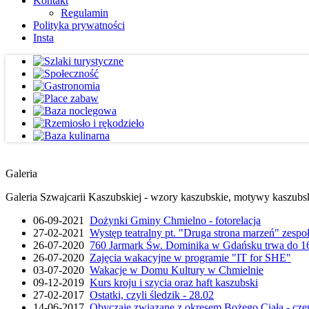
Kontakt
Regulamin
Polityka prywatności
Insta
Galeria
Galeria Szwajcarii Kaszubskiej - wzory kaszubskie, motywy kaszubskie
06-09-2021
Dożynki Gminy Chmielno - fotorelacja
27-02-2021
Występ teatralny pt. "Druga strona marzeń" zesp
26-07-2020
760 Jarmark Św. Dominika w Gdańsku trwa do 16
26-07-2020
Zajęcia wakacyjne w programie "IT for SHE"
03-07-2020
Wakacje w Domu Kultury w Chmielnie
09-12-2019
Kurs kroju i szycia oraz haft kaszubski
27-02-2017
Ostatki, czyli śledzik - 28.02
14-06-2017
Obyczaje związane z okresem Bożego Ciała - cze