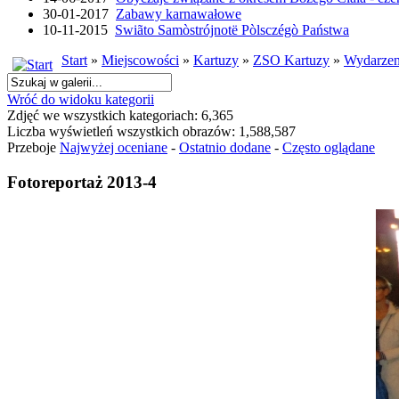
30-01-2017
Zabawy karnawałowe
10-11-2015
Swiãto Samòstrójnotë Pòlsczégò Państwa
Start
»
Miejscowości
»
Kartuzy
»
ZSO Kartuzy
»
Wydarzen
Wróć do widoku kategorii
Zdjęć we wszystkich kategoriach: 6,365
Liczba wyświetleń wszystkich obrazów: 1,588,587
Przeboje
Najwyżej oceniane
-
Ostatnio dodane
-
Często oglądane
Fotoreportaż 2013-4