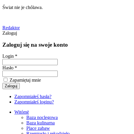
Świat nie je chólawa.
Redaktor
Zaloguj
Zaloguj się na swoje konto
Login *
Hasło *
Zapamiętaj mnie
Zapomniałeś hasła?
Zapomniałeś loginu?
Witómë
Baza noclegowa
Baza kulinarna
Place zabaw
Rzemiosło i rękodzieło