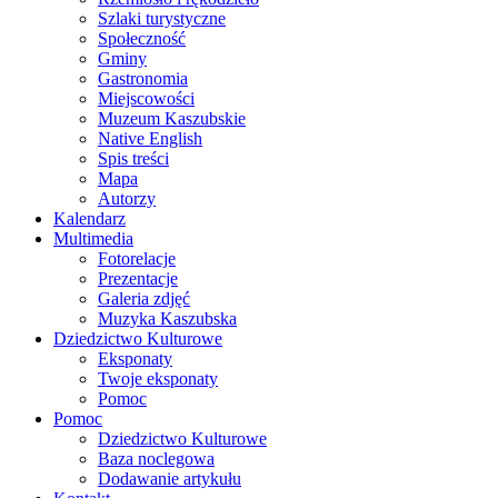
Szlaki turystyczne
Społeczność
Gminy
Gastronomia
Miejscowości
Muzeum Kaszubskie
Native English
Spis treści
Mapa
Autorzy
Kalendarz
Multimedia
Fotorelacje
Prezentacje
Galeria zdjęć
Muzyka Kaszubska
Dziedzictwo Kulturowe
Eksponaty
Twoje eksponaty
Pomoc
Pomoc
Dziedzictwo Kulturowe
Baza noclegowa
Dodawanie artykułu