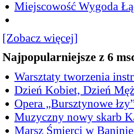
Miejscowość Wygoda Łą
[Zobacz więcej]
Najpopularniejsze z 6 ms
Warsztaty tworzenia ins
Dzień Kobiet, Dzień Mę
Opera „Bursztynowe łzy
Muzyczny nowy skarb Ka
Marsz Śmierci w Banini