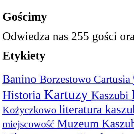
Gościmy
Odwiedza nas 255 gości or
Etykiety
Banino
Cartusia
Borzestowo
Kartuzy
Historia
Kaszubi
literatura kasz
Kożyczkowo
Muzeum Kaszu
miejscowość