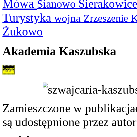
Mòwa
Sierakowic
Sianowo
Turystyka
wojna
Zrzeszenie 
Żukowo
Akademia Kaszubska
Zamieszczone w publikacjach
są udostępnione przez auto