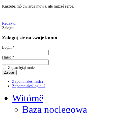
Kaszëba mô cwiardą mòwă, ale mitczé serce.
Redaktor
Zaloguj
Zaloguj się na swoje konto
Login *
Hasło *
Zapamiętaj mnie
Zapomniałeś hasła?
Zapomniałeś loginu?
Witómë
Baza noclegowa