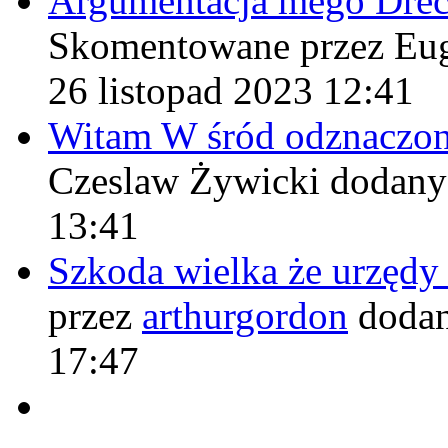
Argumentacja mego Drë
Skomentowane przez Eu
26 listopad 2023 12:41
Witam W śród odznaczo
Czeslaw Żywicki
dodany
13:41
Szkoda wielka że urzęd
przez
arthurgordon
dodan
17:47