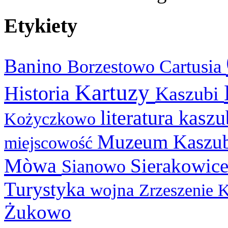
Etykiety
Banino
Cartusia
Borzestowo
Kartuzy
Historia
Kaszubi
literatura kasz
Kożyczkowo
Muzeum Kaszu
miejscowość
Mòwa
Sierakowic
Sianowo
Turystyka
wojna
Zrzeszenie 
Żukowo