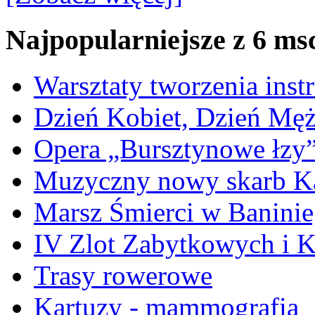
Najpopularniejsze z 6 ms
Warsztaty tworzenia ins
Dzień Kobiet, Dzień Mę
Opera „Bursztynowe łzy
Muzyczny nowy skarb Ka
Marsz Śmierci w Banini
IV Zlot Zabytkowych i 
Trasy rowerowe
Kartuzy - mammografia