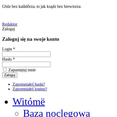
Gbùr bez kalãdôrza, to jak ksądz bez brewiorza.
Redaktor
Zaloguj
Zaloguj się na swoje konto
Login *
Hasło *
Zapamiętaj mnie
Zapomniałeś hasła?
Zapomniałeś loginu?
Witómë
Baza noclegowa