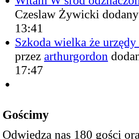
Witam W śród odznaczo
Czeslaw Żywicki
dodany
13:41
Szkoda wielka że urzęd
przez
arthurgordon
dodan
17:47
Gościmy
Odwiedza nas 180 gości or