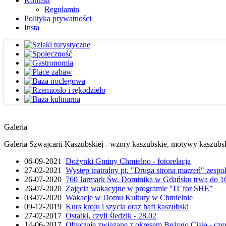
Kontakt
Regulamin
Polityka prywatności
Insta
Galeria
Galeria Szwajcarii Kaszubskiej - wzory kaszubskie, motywy kaszubskie
06-09-2021
Dożynki Gminy Chmielno - fotorelacja
27-02-2021
Występ teatralny pt. "Druga strona marzeń" zesp
26-07-2020
760 Jarmark Św. Dominika w Gdańsku trwa do 16
26-07-2020
Zajęcia wakacyjne w programie "IT for SHE"
03-07-2020
Wakacje w Domu Kultury w Chmielnie
09-12-2019
Kurs kroju i szycia oraz haft kaszubski
27-02-2017
Ostatki, czyli śledzik - 28.02
14-06-2017
Obyczaje związane z okresem Bożego Ciała - cze