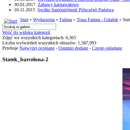
30-01-2017
Zabawy karnawałowe
10-11-2015
Swiãto Samòstrójnotë Pòlsczégò Państwa
Start
»
Wydarzenia
»
Fatima
»
Trasa Fatima - Gdańsk
» Sta
Wróć do widoku kategorii
Zdjęć we wszystkich kategoriach: 6,365
Liczba wyświetleń wszystkich obrazów: 1,587,993
Przeboje
Najwyżej oceniane
-
Ostatnio dodane
-
Często oglądane
Statek_barcelona-2