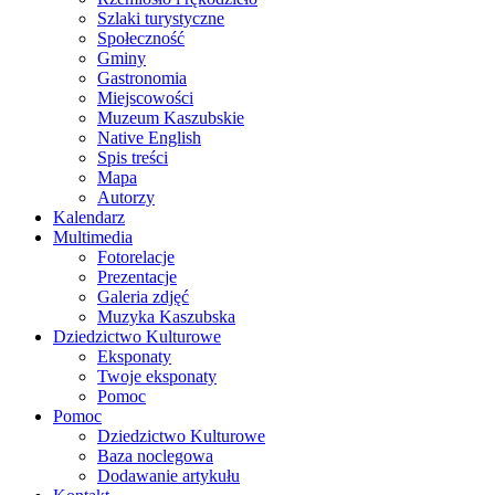
Szlaki turystyczne
Społeczność
Gminy
Gastronomia
Miejscowości
Muzeum Kaszubskie
Native English
Spis treści
Mapa
Autorzy
Kalendarz
Multimedia
Fotorelacje
Prezentacje
Galeria zdjęć
Muzyka Kaszubska
Dziedzictwo Kulturowe
Eksponaty
Twoje eksponaty
Pomoc
Pomoc
Dziedzictwo Kulturowe
Baza noclegowa
Dodawanie artykułu