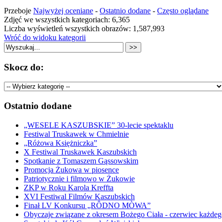
Przeboje
Najwyżej oceniane
-
Ostatnio dodane
-
Często oglądane
Zdjęć we wszystkich kategoriach: 6,365
Liczba wyświetleń wszystkich obrazów: 1,587,993
Wróć do widoku kategorii
Skocz do:
Ostatnio dodane
„WESELE KASZUBSKIE” 30-lecie spektaklu
Festiwal Truskawek w Chmielnie
„Różowa Księżniczka”
X Festiwal Truskawek Kaszubskich
Spotkanie z Tomaszem Gąssowskim
Promocja Żukowa w piosence
Patriotycznie i filmowo w Żukowie
ZKP w Roku Karola Kreffta
XVI Festiwal Filmów Kaszubskich
Finał LV Konkursu „RÔDNO MÒWA”
Obyczaje związane z okresem Bożego Ciała - czerwiec każdeg