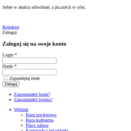
Sebie w słuńcu stôwiómë, a jin,szëch w céni.
Redaktor
Zaloguj
Zaloguj się na swoje konto
Login *
Hasło *
Zapamiętaj mnie
Zapomniałeś hasła?
Zapomniałeś loginu?
Witómë
Baza noclegowa
Baza kulinarna
Place zabaw
Rzemiosło i rękodzieło